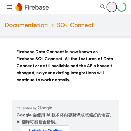
Documentation
SQL Connect
Firebase Data Connect
is now known as
Firebase SQL Connect
. All the features of
Data
Connect
are still available and the APIs haven't
changed, so your existing integrations will
continue to work normally.
Google 会使用 AI 技术将内容翻译成您偏好的语言。
AI 翻译可能包含错误。