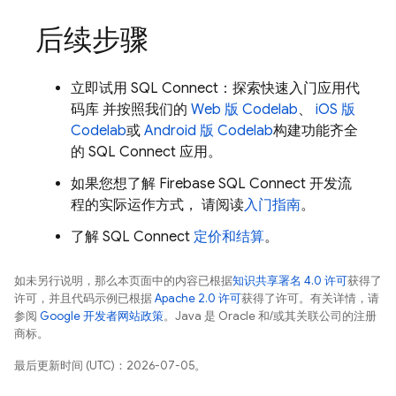
后续步骤
立即试用
SQL Connect
：探索快速入门应用代
码库 并按照我们的
Web 版 Codelab
、
iOS 版
Codelab
或
Android 版 Codelab
构建功能齐全
的
SQL Connect
应用。
如果您想了解
Firebase SQL Connect
开发流
程的实际运作方式， 请阅读
入门指南
。
了解
SQL Connect
定价和结算
。
如未另行说明，那么本页面中的内容已根据
知识共享署名 4.0 许可
获得了
许可，并且代码示例已根据
Apache 2.0 许可
获得了许可。有关详情，请
参阅
Google 开发者网站政策
。Java 是 Oracle 和/或其关联公司的注册
商标。
最后更新时间 (UTC)：2026-07-05。