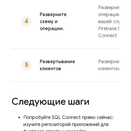
Разверните сх
Разверните
операции для
схему и
вашей службы
операции.
Firebase SQL
Connect
Развертывание
Разверните
клиентов
клиентский ко
Следующие шаги
Попробуйте
SQL Connect
прямо сейчас:
изучите репозиторий приложений для