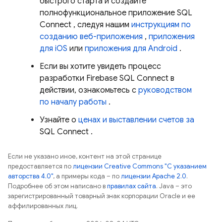
быстрого старта и создайте
полнофункциональное приложение
SQL
Connect
, следуя нашим
инструкциям по
созданию веб-приложения
,
приложения
для iOS
или
приложения для Android
.
Если вы хотите увидеть процесс
разработки
Firebase SQL Connect
в
действии, ознакомьтесь с
руководством
по началу работы
.
Узнайте о
ценах и выставлении счетов за
SQL Connect
.
Если не указано иное, контент на этой странице
предоставляется по
лицензии Creative Commons "С указанием
авторства 4.0"
, а примеры кода – по
лицензии Apache 2.0
.
Подробнее об этом написано в
правилах сайта
. Java – это
зарегистрированный товарный знак корпорации Oracle и ее
аффилированных лиц.