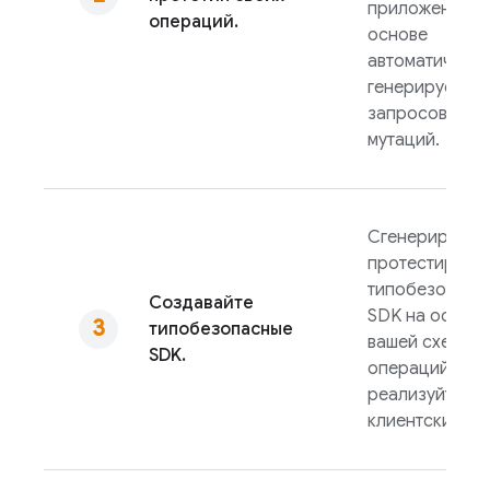
приложений н
операций.
основе
автоматически
генерируемых
запросов и
мутаций.
Сгенерируйте 
протестируйт
типобезопасн
Создавайте
SDK на основе
типобезопасные
вашей схемы и
SDK.
операций, а з
реализуйте
клиентский ко