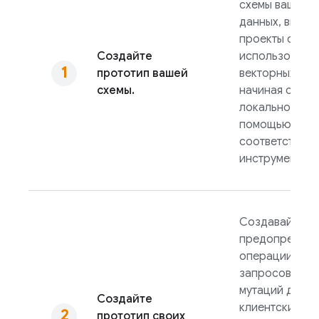
схемы вашей б
данных, включ
проекты с
Создайте
использовани
прототип вашей
векторных тип
схемы.
начиная с
локальной сре
помощью
соответствую
инструментов.
Создавайте
предопредел
операции
запросов и
мутаций для
Создайте
клиентских
прототип своих