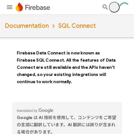
Documentation
SQL Connect
Firebase Data Connect
is now known as
Firebase SQL Connect
. All the features of
Data
Connect
are still available and the APIs haven't
changed, so your existing integrations will
continue to work normally.
Google は AI 技術を使用して、コンテンツをご希望
の言語に翻訳しています。AI 翻訳には誤りが含まれ
る場合があります。