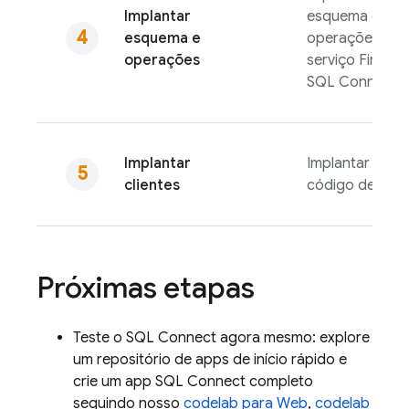
Implantar
esquema e as
esquema e
operações do
operações
serviço
Fireba
SQL Connect
Implantar
Implantar seu
clientes
código de clie
Próximas etapas
Teste o
SQL Connect
agora mesmo: explore
um repositório de apps de início rápido e
crie um app
SQL Connect
completo
seguindo nosso
codelab para Web
,
codelab