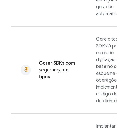
mutações
geradas
automaticamen
Gere e teste
SDKs à prova 
erros de
digitação com
Gerar SDKs com
base no seu
segurança de
esquema e nas
tipos
operações e
implemente o
código do lado
do cliente.
Implantar o