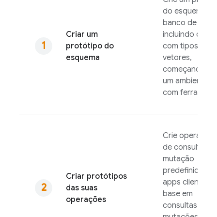
do esquema d
banco de dado
Criar um
incluindo desig
protótipo do
com tipos de
esquema
vetores,
começando e
um ambiente lo
com ferrament
Crie operaçõe
de consulta e
mutação
predefinidas p
Criar protótipos
apps clientes 
das suas
base em
operações
consultas e