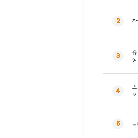
작
유
성
스
포
클