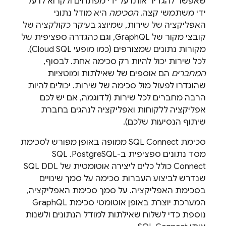
שאפשר להגדיר אותו על ידי מפתחים ולקרוא לו על
ידי משתמשי קצה.
הסכימה
היא מודל נתוני
האפליקציה של שירות, שמיוצג בעיקר כקולקציה של
קובצי מקור של GraphQL, וגם כהגדרה ספציפית של
מקורות נתונים שמצורפים (כמו מופעי
Cloud SQL
).
לכל שירות יכול להיות רק סכימה אחת. לבסוף,
המחברים
הם אוספים של שאילתות ומוטציות
שהוגדרו לפעול מול סכימה של שירות. יכולים להיות
הרבה מחברים לכל שירות (לדוגמה, אם יש לכם
אפליקציה ללקוחות ואפליקציה לנהגים בחברת
שיתוף הנסיעות שלכם).
סכימת
SQL Connect
ממופה באופן מפורש לסכימת
מסד נתונים ספציפית ב-PostgreSQL. ‫
SQL
Connect
כולל כלים ליצירה אוטומטית של SQL DDL
שנדרש לביצוע העברות סכימה על סמך שינויים
בסכימת האפליקציה. על סמך סכימת האפליקציה,
המערכת יוצרת באופן אוטומטי סכימת GraphQL
נוספת כדי לשלוח שאילתות למודל הנתונים ולשנות