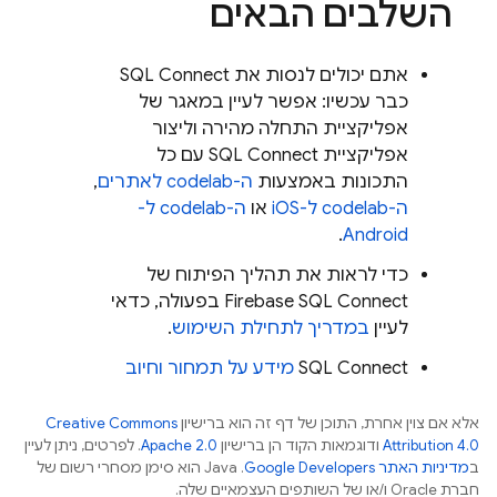
השלבים הבאים
אתם יכולים לנסות את
SQL Connect
כבר עכשיו: אפשר לעיין במאגר של
אפליקציית התחלה מהירה וליצור
אפליקציית
SQL Connect
עם כל
התכונות באמצעות
ה-codelab לאתרים
,
ה-codelab ל-iOS
או
ה-codelab ל-
.
Android
כדי לראות את תהליך הפיתוח של
Firebase SQL Connect
בפעולה, כדאי
לעיין
במדריך לתחילת השימוש
.
SQL Connect
מידע על תמחור וחיוב
אלא אם צוין אחרת, התוכן של דף זה הוא ברישיון
Creative Commons
Attribution 4.0
ודוגמאות הקוד הן ברישיון
Apache 2.0
. לפרטים, ניתן לעיין
ב
מדיניות האתר Google Developers‏
.‏ Java הוא סימן מסחרי רשום של
חברת Oracle ו/או של השותפים העצמאיים שלה.