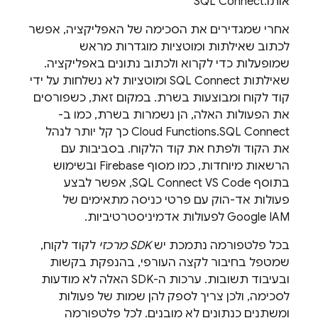
אותו.
SQL Connect
אחרי שמגדירים את הסכימה של האפליקציה, אפשר
לכתוב שאילתות ומוטציות מוגדרות מראש
שמופעלות כדי לקרוא ולכתוב נתונים באפליקציה.
שאילתות
SQL Connect
ומוטציות לא נשלחות על ידי
קוד לקוח ומבוצעות בשרת. במקום זאת, כשפורסים
את הפעולות האלה, הן נשמרות בשרת, כמו ב-
SQL Connect
Cloud Functions.
כך קל יותר לנהל
את הקוד ולפתח את קוד הלקוח. בסביבות עם
הרשאות מיוחדות, כמו מסוף
Firebase
ובשימוש
בתוסף SQL Connect VS Code, אפשר לבצע
פעולות אד-הוק עם פרטי כניסה מתאימים של
Google IAM לפעולות אדמיניסטרטיביות.
בכל פלטפורמה נתמכת יש
SDK מרכזי
לקוד לקוח,
שמטפל בחיבור לקצה העורפי, בהנפקת בקשות
ובעיבוד תשובות. ערכות ה-SDK האלה לא מודעות
לסכימה, ולכן צריך לספק להן שמות של פעולות
ומשתנים כנתונים לא מובנים. לכל פלטפורמה