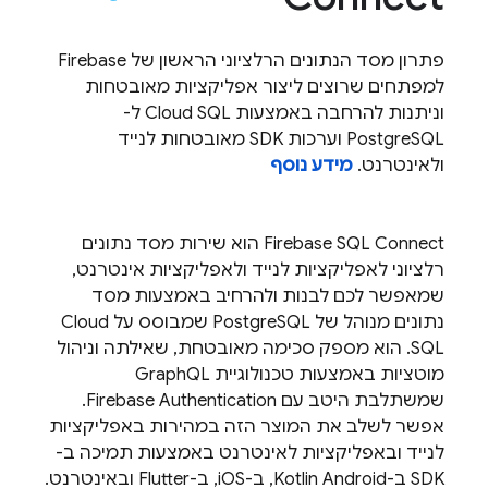
פתרון מסד הנתונים הרלציוני הראשון של Firebase
למפתחים שרוצים ליצור אפליקציות מאובטחות
וניתנות להרחבה באמצעות
Cloud SQL
ל-
PostgreSQL וערכות SDK מאובטחות לנייד
ולאינטרנט.
מידע נוסף
Firebase SQL Connect
הוא שירות מסד נתונים
רלציוני לאפליקציות לנייד ולאפליקציות אינטרנט,
שמאפשר לכם לבנות ולהרחיב באמצעות מסד
נתונים מנוהל של PostgreSQL שמבוסס על
Cloud
SQL
. הוא מספק סכימה מאובטחת, שאילתה וניהול
מוטציות באמצעות טכנולוגיית GraphQL
שמשתלבת היטב עם
Firebase Authentication
.
אפשר לשלב את המוצר הזה במהירות באפליקציות
לנייד ובאפליקציות לאינטרנט באמצעות תמיכה ב-
SDK ב-Kotlin Android, ב-iOS, ב-Flutter ובאינטרנט.