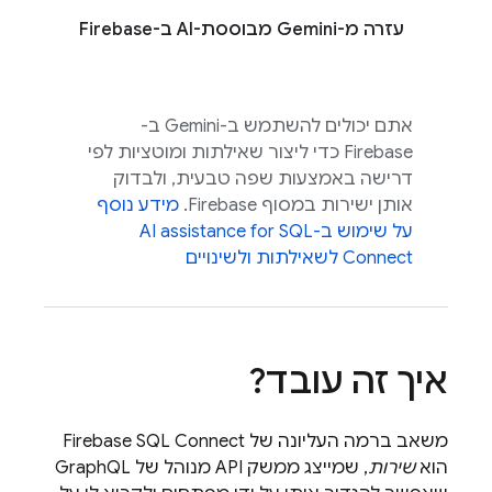
עזרה מ-Gemini מבוססת-AI ב-
Firebase
אתם יכולים להשתמש ב-Gemini ב-
Firebase
כדי ליצור שאילתות ומוטציות לפי
דרישה באמצעות שפה טבעית, ולבדוק
אותן ישירות במסוף
Firebase
.
מידע נוסף
על שימוש ב-
SQL
AI assistance for
Connect
לשאילתות ולשינויים
איך זה עובד?
משאב ברמה העליונה של
Firebase SQL Connect
הוא
שירות
, שמייצג ממשק API מנוהל של GraphQL