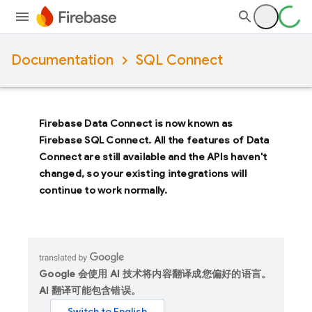
Documentation
SQL Connect
Firebase Data Connect
is now known as
Firebase SQL Connect
. All the features of
Data
Connect
are still available and the APIs haven't
changed, so your existing integrations will
continue to work normally.
Google 会使用 AI 技术将内容翻译成您偏好的语言。
AI 翻译可能包含错误。