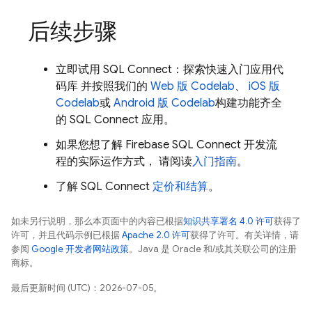
后续步骤
立即试用
SQL Connect
：探索快速入门应用代
码库 并按照我们的
Web 版 Codelab
、
iOS 版
Codelab
或
Android 版 Codelab
构建功能齐全
的
SQL Connect
应用。
如果您想了解
Firebase SQL Connect
开发流
程的实际运作方式， 请阅读
入门指南
。
了解
SQL Connect
定价和结算
。
如未另行说明，那么本页面中的内容已根据
知识共享署名 4.0 许可
获得了
许可，并且代码示例已根据
Apache 2.0 许可
获得了许可。有关详情，请
参阅
Google 开发者网站政策
。Java 是 Oracle 和/或其关联公司的注册
商标。
最后更新时间 (UTC)：2026-07-05。