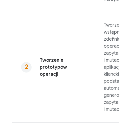
Tworzenie
wstępnie
zdefiniowan
operacji
zapytań
Tworzenie
i mutacji dla
prototypów
aplikacji
operacji
klienckich na
podstawie
automatyczn
generowany
zapytań
i mutacji