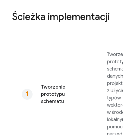
Ścieżka implementacji
Tworzenie
prototypu
schematu b
danych, w t
projektów
Tworzenie
z użyciem
prototypu
typów
schematu
wektorowyc
w środowisk
lokalnym za
pomocą
narzędzi.