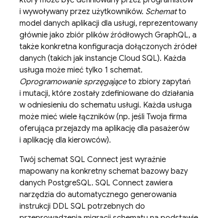
który może być definiowany przez programistów
i wywoływany przez użytkowników.
Schemat
to
model danych aplikacji dla usługi, reprezentowany
głównie jako zbiór plików źródłowych GraphQL, a
także konkretna konfiguracja dołączonych źródeł
danych (takich jak instancje
Cloud SQL
). Każda
usługa może mieć tylko 1 schemat.
Oprogramowanie sprzęgające
to zbiory zapytań
i mutacji, które zostały zdefiniowane do działania
w odniesieniu do schematu usługi. Każda usługa
może mieć wiele łączników (np. jeśli Twoja firma
oferująca przejazdy ma aplikację dla pasażerów
i aplikację dla kierowców).
Twój schemat
SQL Connect
jest wyraźnie
mapowany na konkretny schemat bazowy bazy
danych PostgreSQL.
SQL Connect
zawiera
narzędzia do automatycznego generowania
instrukcji DDL SQL potrzebnych do