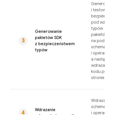
Generowani
i testowanie
bezpiecznyc
pod względ
typów
Generowanie
pakietów S
pakietów SDK
na podstawi
z bezpieczeństwem
schematu
typów
i operacji,
a następnie
wdrażanie
kodu po
stronie klien
Wdrażanie
schematu
Wdrażanie
i operacji us