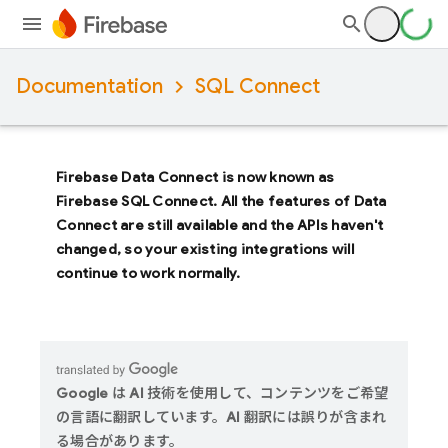
Documentation
SQL Connect
Firebase Data Connect
is now known as
Firebase SQL Connect
. All the features of
Data
Connect
are still available and the APIs haven't
changed, so your existing integrations will
continue to work normally.
Google は AI 技術を使用して、コンテンツをご希望
の言語に翻訳しています。AI 翻訳には誤りが含まれ
る場合があります。