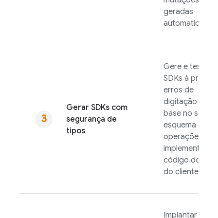
mutações
geradas
automaticamen
Gere e teste
SDKs à prova 
erros de
digitação com
Gerar SDKs com
base no seu
segurança de
esquema e nas
tipos
operações e
implemente o
código do lado
do cliente.
Implantar o