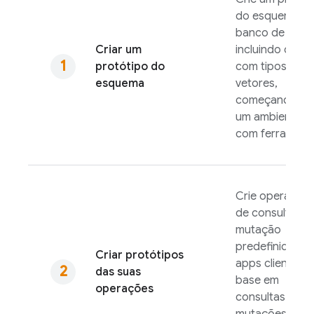
do esquema d
banco de dado
Criar um
incluindo desig
protótipo do
com tipos de
esquema
vetores,
começando e
um ambiente lo
com ferrament
Crie operaçõe
de consulta e
mutação
predefinidas p
Criar protótipos
apps clientes 
das suas
base em
operações
consultas e