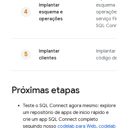
Implantar
esquema e as
esquema e
operações do
operações
serviço
Fireba
SQL Connect
Implantar
Implantar seu
clientes
código de clie
Próximas etapas
Teste o
SQL Connect
agora mesmo: explore
um repositório de apps de início rápido e
crie um app
SQL Connect
completo
seguindo nosso
codelab para Web
,
codelab