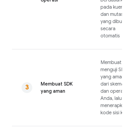
operasi
berdasarkan
pada kueri
dan mutasi
yang dibuat
secara
otomatis
Membuat dan
menguji SDK
yang aman
Membuat SDK
dari skema
yang aman
dan operasi
Anda, lalu
menerapkan
kode sisi klien