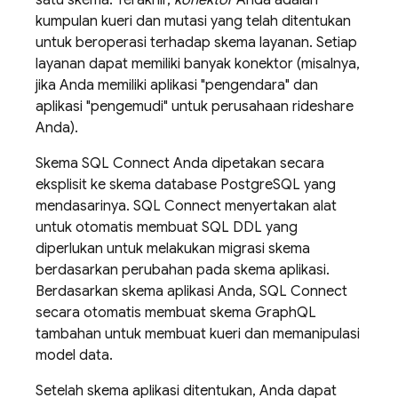
satu skema. Terakhir,
konektor
Anda adalah
kumpulan kueri dan mutasi yang telah ditentukan
untuk beroperasi terhadap skema layanan. Setiap
layanan dapat memiliki banyak konektor (misalnya,
jika Anda memiliki aplikasi "pengendara" dan
aplikasi "pengemudi" untuk perusahaan rideshare
Anda).
Skema
SQL Connect
Anda dipetakan secara
eksplisit ke skema database PostgreSQL yang
mendasarinya.
SQL Connect
menyertakan alat
untuk otomatis membuat SQL DDL yang
diperlukan untuk melakukan migrasi skema
berdasarkan perubahan pada skema aplikasi.
Berdasarkan skema aplikasi Anda,
SQL Connect
secara otomatis membuat skema GraphQL
tambahan untuk membuat kueri dan memanipulasi
model data.
Setelah skema aplikasi ditentukan, Anda dapat