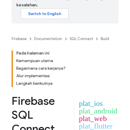
kesalahan.
Firebase
Documentation
SQL Connect
Build
Pada halaman ini
Kemampuan utama
Bagaimana cara kerjanya?
Alur implementasi
Langkah berikutnya
Firebase
plat_ios
plat_android
SQL
plat_web
Connect
plat_flutter