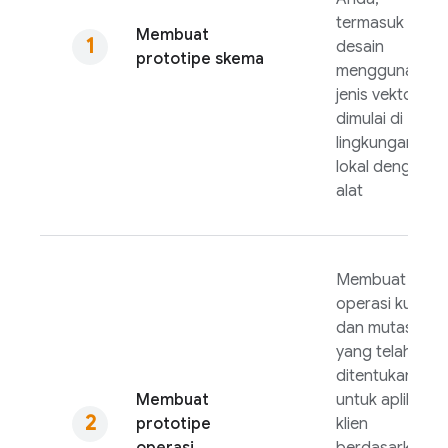
termasuk
Membuat
desain
prototipe skema
menggunakan
jenis vektor,
dimulai di
lingkungan
lokal dengan
alat
Membuat
operasi kueri
dan mutasi
yang telah
ditentukan
Membuat
untuk aplikasi
prototipe
klien