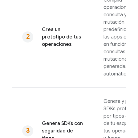
Compila
operaciones d
consulta y
mutación
Crea un
predefinidas p
prototipo de tus
las apps client
operaciones
en función de l
consultas y
mutaciones
generadas
automáticamen
Genera y prue
SDKs protegid
por tipos a part
Genera SDKs con
de tu esquema
seguridad de
tus operacione