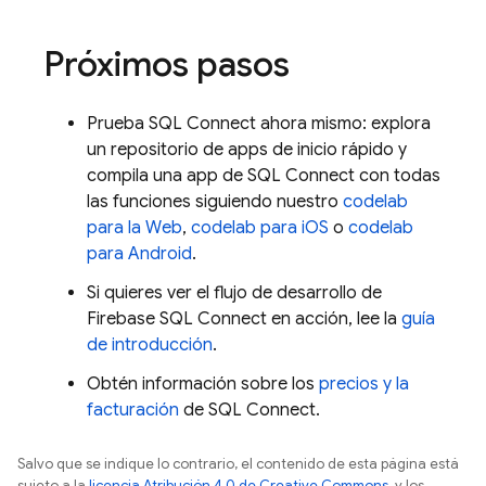
Próximos pasos
Prueba
SQL Connect
ahora mismo: explora
un repositorio de apps de inicio rápido y
compila una app de
SQL Connect
con todas
las funciones siguiendo nuestro
codelab
para la Web
,
codelab para iOS
o
codelab
para Android
.
Si quieres ver el flujo de desarrollo de
Firebase SQL Connect
en acción, lee la
guía
de introducción
.
Obtén información sobre los
precios y la
facturación
de
SQL Connect
.
Salvo que se indique lo contrario, el contenido de esta página está
sujeto a la
licencia Atribución 4.0 de Creative Commons
, y los