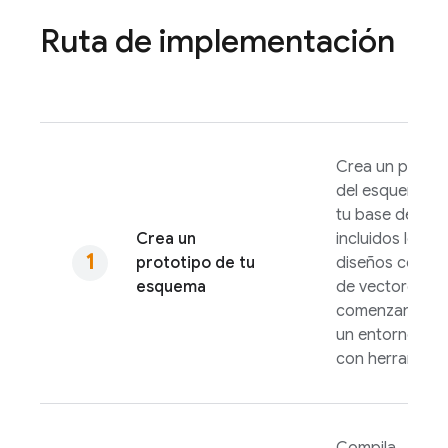
Ruta de implementación
Crea un protot
del esquema d
tu base de dat
Crea un
incluidos los
prototipo de tu
diseños con ti
esquema
de vectores,
comenzando e
un entorno loca
con herramient