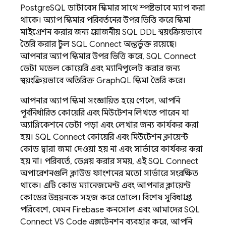
PostgreSQL ডাটাবেস স্কিমার সাথে স্পষ্টভাবে ম্যাপ করা
থাকে। অ্যাপ স্কিমার পরিবর্তনের উপর ভিত্তি করে স্কিমা
মাইগ্রেশন করার জন্য প্রয়োজনীয় SQL DDL স্বয়ংক্রিয়ভাবে
তৈরি করার টুল
SQL Connect
অন্তর্ভুক্ত রয়েছে।
আপনার অ্যাপ স্কিমার উপর ভিত্তি করে,
SQL Connect
ডেটা মডেল কোয়েরি এবং ম্যানিপুলেট করার জন্য
স্বয়ংক্রিয়ভাবে অতিরিক্ত GraphQL স্কিমা তৈরি করে।
আপনার অ্যাপ স্কিমা সংজ্ঞায়িত হয়ে গেলে, আপনি
পূর্বনির্ধারিত কোয়েরি এবং মিউটেশন লিখতে পারেন যা
অ্যাপ্লিকেশনে ডেটা পড়া এবং লেখার জন্য কার্যকর করা
হয়।
SQL Connect
কোয়েরি এবং মিউটেশন ক্লায়েন্ট
কোড দ্বারা জমা দেওয়া হয় না এবং সার্ভারে কার্যকর করা
হয় না। পরিবর্তে, ডেপ্লয় করার সময়, এই
SQL Connect
অপারেশনগুলি ক্লাউড ফাংশনের মতো সার্ভারে সংরক্ষিত
থাকে। এটি কোড ম্যানেজমেন্ট এবং আপনার ক্লায়েন্ট
কোডের উন্নয়নকে সহজ করে তোলে। বিশেষ সুবিধাপ্রাপ্ত
পরিবেশে, যেমন
Firebase
কনসোল এবং আমাদের SQL
Connect VS Code এক্সটেনশন ব্যবহার করে, আপনি