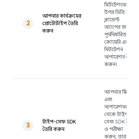
মিউটেশনের
উপর ভিত্তি করে
আপনার কার্যক্রমের
ক্লায়েন্ট
প্রোটোটাইপ তৈরি
অ্যাপের জন্য
করুন
পূর্বনির্ধারিত
কোয়েরি এবং
মিউটেশন
অপারেশন তৈরি
করুন।
আপনার স্কিমা
এবং
অপারেশনগুলো
থেকে টাইপ-
টাইপ-সেফ SDK
সেফ SDK তৈরি
তৈরি করুন
ও পরীক্ষা
করুন, তারপর