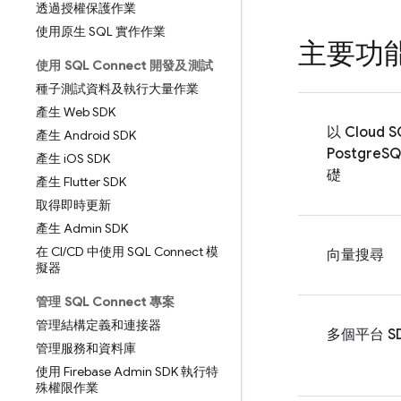
透過授權保護作業
使用原生 SQL 實作作業
主要功
使用 SQL Connect 開發及測試
種子測試資料及執行大量作業
產生 Web SDK
以
Cloud S
產生 Android SDK
PostgreS
產生 i
OS SDK
礎
產生 Flutter SDK
取得即時更新
產生 Admin SDK
在 CI
/
CD 中使用 SQL Connect 模
向量搜尋
擬器
管理 SQL Connect 專案
管理結構定義和連接器
多個平台 S
管理服務和資料庫
使用 Firebase Admin SDK 執行特
殊權限作業