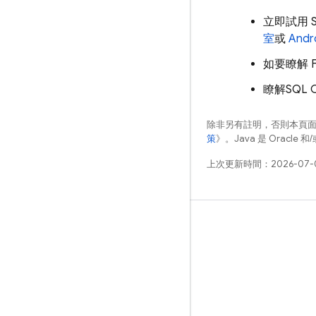
立即試用
室
或
And
如要瞭解
瞭解
SQL 
除非另有註明，否則本頁
策
》。Java 是 Oracl
上次更新時間：2026-07-
瞭解詳情
指南
參考資料
範例