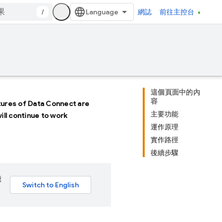
/
網誌
前往主控台
這個頁面中的內
容
atures of
Data Connect
are
主要功能
will continue to work
運作原理
實作路徑
後續步驟
能