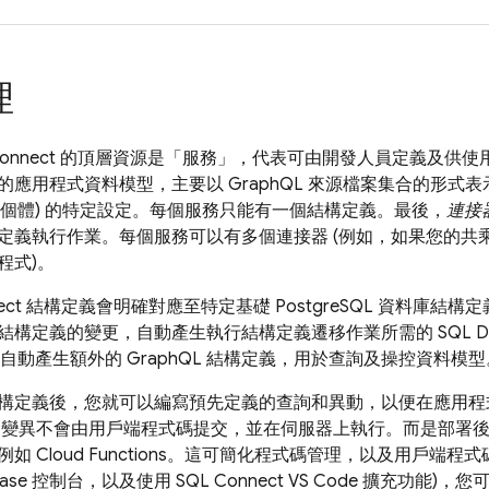
理
Connect
的頂層資源是「服務」
，代表可由開發人員定義及供使用者呼
的應用程式資料模型，主要以 GraphQL 來源檔案集合的形式表
個體) 的特定設定。每個服務只能有一個結構定義。最後，
連接
定義執行作業。每個服務可以有多個連接器 (例如，如果您的共
程式)。
ect
結構定義會明確對應至特定基礎 PostgreSQL 資料庫結構定
結構定義的變更，自動產生執行結構定義遷移作業所需的 SQL 
自動產生額外的 GraphQL 結構定義，用於查詢及操控資料模型
構定義後，您就可以編寫預先定義的查詢和異動，以便在應用程
變異不會由用戶端程式碼提交，並在伺服器上執行。而是部署
如 Cloud Functions。這可簡化程式碼管理，以及用戶端
base
控制台，以及使用 SQL Connect VS Code 擴充功能)，您可