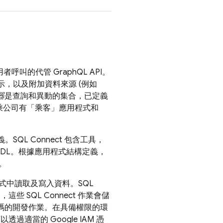
叫的代管 GraphQL API。
示，以及附加資料來源 (例如
器
是查詢和異動的集合，已定義
乘公司有「乘客」應用程式和
義。
SQL Connect
包含工具，
DDL。根據應用程式結構定義，
。
式中讀取及寫入資料。
SQL
後，這些
SQL Connect
作業會儲
程式碼的開發作業。在具備權限的環
以透過適當的 Google IAM 憑