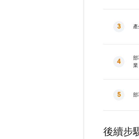
產
部
業
部
後續步