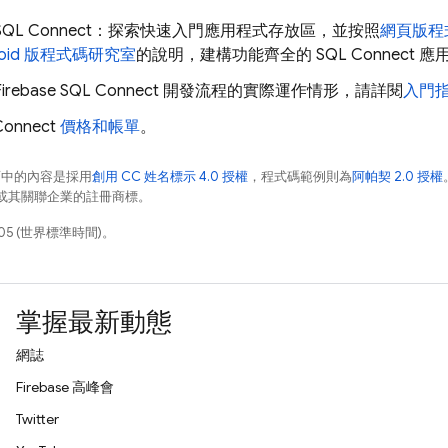
SQL Connect
：探索快速入門應用程式存放區，並按照
網頁版程
roid 版程式碼研究室
的說明，建構功能齊全的
SQL Connect
應
Firebase SQL Connect
開發流程的實際運作情形，請詳閱
入門
Connect
價格和帳單
。
面中的內容是採用
創用 CC 姓名標示 4.0 授權
，程式碼範例則為
阿帕契 2.0 授權
e 和/或其關聯企業的註冊商標。
05 (世界標準時間)。
掌握最新動態
網誌
Firebase 高峰會
Twitter