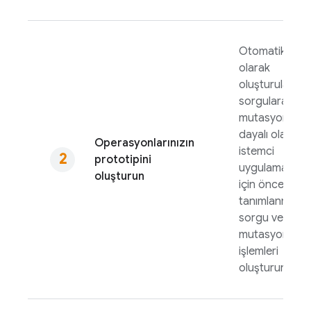
Otomatik
olarak
oluşturulan
sorgulara ve
mutasyonlara
dayalı olarak
Operasyonlarınızın
istemci
prototipini
uygulamaları
oluşturun
için önceden
tanımlanmış
sorgu ve
mutasyon
işlemleri
oluşturun.