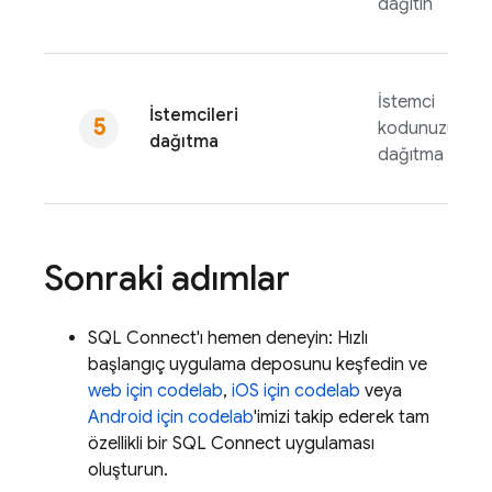
dağıtın
İstemci
İstemcileri
kodunuzu
dağıtma
dağıtma
Sonraki adımlar
SQL Connect
'ı hemen deneyin: Hızlı
başlangıç uygulama deposunu keşfedin ve
web için codelab
,
iOS için codelab
veya
Android için codelab
'imizi takip ederek tam
özellikli bir
SQL Connect
uygulaması
oluşturun.