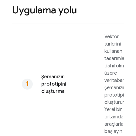
Uygulama yolu
Vektör
türlerini
kullanan
tasarımlar da
dahil olmak
üzere
Şemanızın
veritabanı
prototipini
şemanızın
oluşturma
prototipini
oluşturun.
Yerel bir
ortamda
araçlarla
başlayın.