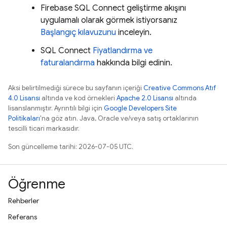
Firebase SQL Connect
geliştirme akışını
uygulamalı olarak görmek istiyorsanız
Başlangıç kılavuzunu
inceleyin.
SQL Connect
Fiyatlandırma ve
faturalandırma
hakkında bilgi edinin.
Aksi belirtilmediği sürece bu sayfanın içeriği
Creative Commons Atıf
4.0 Lisansı
altında ve kod örnekleri
Apache 2.0 Lisansı
altında
lisanslanmıştır. Ayrıntılı bilgi için
Google Developers Site
Politikaları
'na göz atın. Java, Oracle ve/veya satış ortaklarının
tescilli ticari markasıdır.
Son güncelleme tarihi: 2026-07-05 UTC.
Öğrenme
Rehberler
Referans