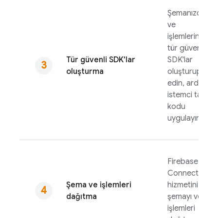
Şemanızdan
ve
işlemlerinizde
tür güvenli
Tür güvenli SDK'lar
SDK'lar
oluşturma
oluşturup test
edin, ardından
istemci tarafı
kodu
uygulayın
Firebase SQL
Connect
Şema ve işlemleri
hizmetiniz için
dağıtma
şemayı ve
işlemleri