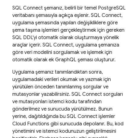
SQL Connect
şemanız, belirli bir temel PostgreSQL
veritabanı şemasıyla açıkça eşlenir.
SQL Connect
,
uygulama şemasında yapılan değişikliklere göre
şema taşıma işlemleri gerçekleştirmek için gereken
SQL DDL'yi otomatik olarak oluşturmaya yönelik
araçlar içerir.
SQL Connect
, uygulama şemanıza
göre veri modelini sorgulamak ve işlemek için
otomatik olarak ek GraphQL şeması oluşturur.
Uygulama şemanız tanımlandıktan sonra,
uygulamadaki verileri okumak ve yazmak için
yürütülen önceden tanımlanmış sorgular ve
mutasyonlar yazabilirsiniz.
SQL Connect
sorguları
ve mutasyonları istemci kodu tarafından
gönderilmez ve sunucuda yürütülmez. Bunun
yerine, dağıtıldığında bu
SQL Connect
işlemler
Cloud Functions gibi sunucuda depolanır. Bu, kod
yönetimini ve istemci kodunuzun geliştirilmesini