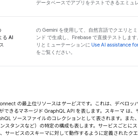
データベースでアプリをテストできるエミュ
の
の Gemini を使用して、自然言語でクエリ
よる AI
ンド で生成し、
Firebase
で直接テストします
ス
リとミューテーションに
Use
AI assistance fo
をご覧ください。
Connect
の最上位リソースは
サービス
です。これは、デベロッパ
できるマネージド GraphQL API を表します。スキーマ
は、
raphQL ソースファイルのコレクションとして表されます。ま
ンスタンスなど）の特定の構成も表します。サービスごとにスキ
、サービスのスキーマに対して動作するように定義されたクエ