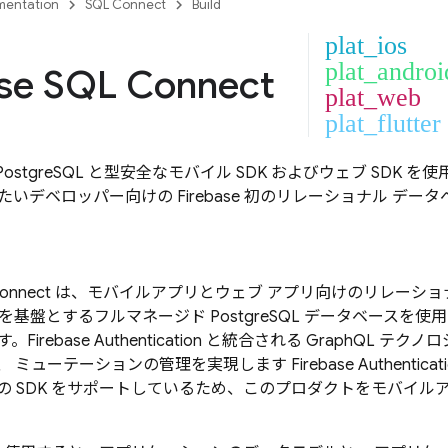
entation
SQL Connect
Build
plat_ios
plat_androi
ase SQL Connect
plat_web
plat_flutter
 for PostgreSQL と型安全なモバイル SDK およびウェブ S
いデベロッパー向けの Firebase 初のリレーショナル デー
Connect
は、モバイルアプリとウェブ アプリ向けのリレーショナ
を基盤とするフルマネージド PostgreSQL データベースを
Firebase Authentication と統合される GraphQL
、 ミューテーションの管理を実現します
Firebase Authenticat
ウェブの SDK をサポートしているため、このプロダクトをモバイ