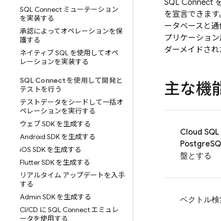
SQL Connect
を
SQL Connect ミューテーション
を宣言できます。
を実装する
ータベースと通
承認によってオペレーションを保
プリケーション
護する
ダーメイドされ
ネイティブ SQL を使用してオペ
レーションを実装する
SQL Connect を使用して開発と
主な機
テストを行う
テストデータをシードして一括オ
ペレーションを実行する
ウェブ SDK を生成する
Cloud SQL
Android SDK を生成する
PostgreS
i
OS SDK を生成する
盤とする
Flutter SDK を生成する
リアルタイム アップデートを入手
する
Admin SDK を生成する
ベクトル検
CI
/
CD に SQL Connect エミュレ
ータを使用する