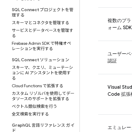
SQL Connect プロジェクトを管
理する
複数のプラ
スキーマとコネクタを管理する
ォーム SDK
サービスとデータベースを管理す
る
Firebase Admin SDK で特権オペ
レーションを実行する
ユーザーベ
SQL Connect ソリューション
認証
スキーマ、クエリ、ミューテーシ
ョンに AI アシスタントを使用す
る
Cloud Functions で拡張する
Visual Stud
カスタム リゾルバを使用してデー
Code 拡
タソースのサポートを拡張する
ベクトル類似検索を行う
全文検索を実行する
Graph
QL 言語リファレンス ガイ
エミュレー
ド