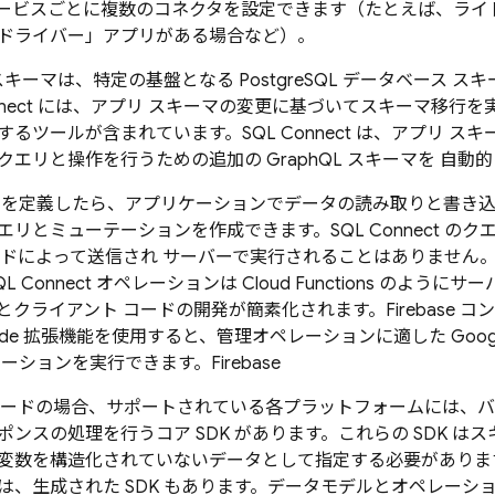
ービスごとに複数のコネクタを設定できます（たとえば、ライ
ドライバー」アプリがある場合など）。
キーマは、特定の基盤となる PostgreSQL データベース 
nect
には、アプリ スキーマの変更に基づいてスキーマ移行を実行
るツールが含まれています。SQL Connect は、アプリ ス
エリと操作を行うための追加の GraphQL スキーマを 自動
マを定義したら、アプリケーションでデータの読み取りと書き
エリとミューテーションを作成できます。
SQL Connect
のクエ
ードによって送信され サーバーで実行されることはありません
QL Connect
オペレーションは Cloud Functions のよう
クライアント コードの開発が簡素化されます。Firebase コ
S Code 拡張機能を使用すると、管理オペレーションに適した Goog
レーションを実行できます。
Firebase
コードの場合、サポートされている各プラットフォームには、
ポンスの処理を行うコア SDK
があります。これらの SDK は
変数を構造化されていないデータとして指定する必要がありま
は、生成された SDK
もあります。データモデルとオペレーシ