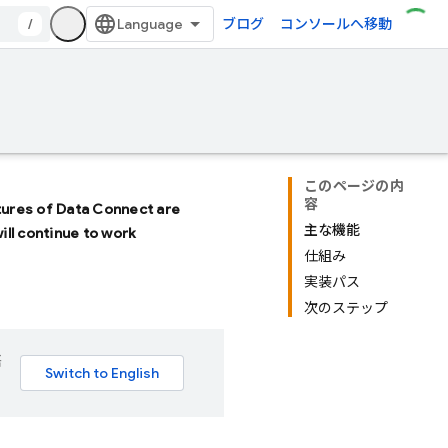
/
ブログ
コンソールへ移動
このページの内
容
atures of
Data Connect
are
主な機能
will continue to work
仕組み
実装パス
次のステップ
語