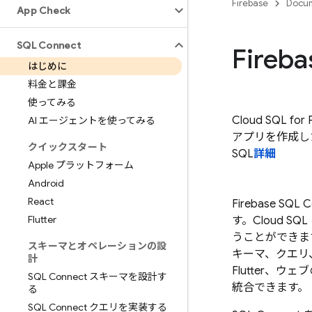
Firebase
Docum
App Check
SQL Connect
Fireb
はじめに
料金と課金
使ってみる
Cloud SQL
AI エージェントを使ってみる
アプリを作成した
クイックスタート
SQL
詳細
Apple プラットフォーム
Android
React
Firebase SQL 
Flutter
す。
Cloud SQL
うことができます。
スキーマとオペレーションの設
キーマ、クエリ
計
Flutter、
SQL Connect スキーマを設計す
統合できます。
る
SQL Connect クエリを実装する