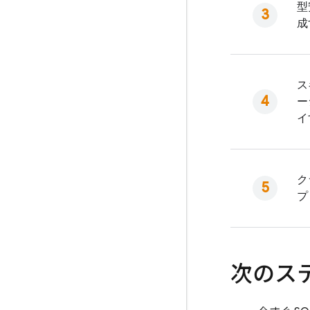
型
成
ス
ー
イ
ク
プ
次のス