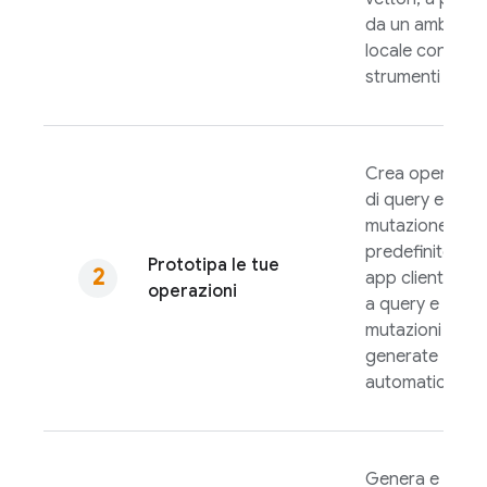
da un ambient
locale con
strumenti
Crea operazion
di query e
mutazione
predefinite per 
Prototipa le tue
app client in b
operazioni
a query e
mutazioni
generate
automaticamen
Genera e testa