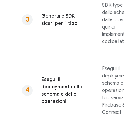
SDK type-safe
dallo schema e
Generare SDK
dalle operazioni
sicuri per il tipo
quindi
implementa il
codice lato clie
Esegui il
deployment del
Esegui il
schema e delle
deployment dello
operazioni per i
schema e delle
tuo servizio
operazioni
Firebase SQL
Connect