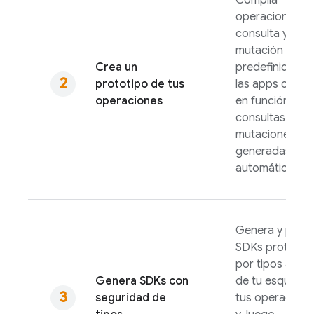
Compila
operaciones d
consulta y
mutación
Crea un
predefinidas p
prototipo de tus
las apps client
operaciones
en función de l
consultas y
mutaciones
generadas
automáticamen
Genera y prue
SDKs protegid
por tipos a part
Genera SDKs con
de tu esquema
seguridad de
tus operacione