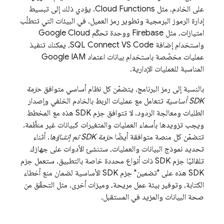
على الخادم، مثل Cloud Functions. يؤدي ذلك إلى تبسيط
إدارة الرموز البرمجية وتطوير رمز العميل. في البيئات التي تتطلّب
امتيازات، مثل
Firebase
ووحدة تحكّم Google Cloud
واستخدام إضافة SQL Connect VS Code، يمكنك تنفيذ
عمليات مخصّصة باستخدام بيانات اعتماد Google IAM
المناسبة للعمليات الإدارية.
بالنسبة إلى رمز البرنامج، يتضمّن كل نظام أساسي متوافق
حزمة
SDK أساسية
تتعامل مع عمليات الربط بالخادم الخلفي وإصدار
الطلبات ومعالجة الردود. لا تتوافق حِزم SDK هذه مع المخطط
ويجب تزويدها بأسماء العمليات والمتغيرات كبيانات غير منظَّمة.
تتضمّن كل منصة متوافقة أيضًا
حزمة SDK تم إنشاؤها
. أثناء
تحديد نموذج البيانات والعمليات، ستنشئ الأدوات على جهازك
تلقائيًا حِزم SDK ذات أنواع محددة خاصة بالتطبيق. ستعمل حِزم
SDK هذه على "تضمين" حِزم SDK الأساسية لضمان منع أخطاء
الكتابة، وتوفير بيئة عمل مريحة، وميزات أخرى، مثل التحقّق من
صحة البيانات والمزيد في المستقبل.