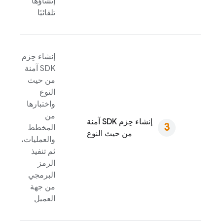
إنشاؤها
تلقائيًا
إنشاء حِزم
SDK آمنة
من حيث
النوع
واختبارها
من
إنشاء حِزم SDK آمنة
المخطط
من حيث النوع
والعمليات،
ثم تنفيذ
الرمز
البرمجي
من جهة
العميل