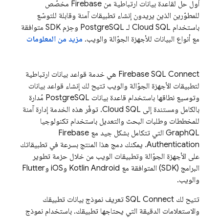
أول حل لقاعدة بيانات ارتباطية من Firebase مخصّص
للمطوّرين الذين يريدون إنشاء تطبيقات آمنة وقابلة للتوسّع
باستخدام
Cloud SQL
لـ PostgreSQL وحِزم SDK متوافقة
مع أنواع البيانات للأجهزة الجوّالة والويب.
مزيد من المعلومات
Firebase SQL Connect
هي خدمة قواعد بيانات ارتباطية
لتطبيقات الأجهزة الجوّالة والويب تتيح لك إنشاء قواعد بيانات
وتوسيع نطاقها باستخدام قاعدة بيانات PostgreSQL مُدارة
بالكامل ومستندة إلى
Cloud SQL
. توفّر هذه الخدمة إدارة آمنة
للمخططات وطلبات البحث والتعديل باستخدام تكنولوجيا
GraphQL التي تتكامل بشكل جيد مع
Firebase
Authentication
. يمكنك دمج هذا المنتج بسرعة في تطبيقاتك
على الأجهزة الجوّالة وتطبيقات الويب من خلال حزمة تطوير
البرامج (SDK) المتوافقة مع Kotlin Android وiOS وFlutter
والويب.
تتيح لك
SQL Connect
تعريف نموذج بيانات تطبيقك
والاستعلامات الدقيقة التي يحتاجها تطبيقك. باستخدام نموذج