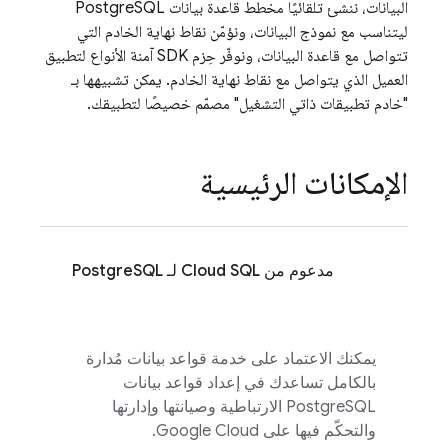
البيانات، ننشئ تلقائيًا مخطط قاعدة بيانات PostgreSQL
ليتناسب مع نموذج البيانات، ونؤمّن نقاط نهاية الخادم التي
تتواصل مع قاعدة البيانات، ونوفّر حِزم SDK آمنة الأنواع لتطبيق
العميل الذي يتواصل مع نقاط نهاية الخادم. يمكن تشبيهها بـ
"خادم تطبيقات ذاتي التشغيل" مصمّم خصيصًا لتطبيقك.
الإمكانات الرئيسية
مدعوم من
Cloud SQL
لـ PostgreSQL
يمكنك الاعتماد على خدمة قواعد بيانات مُدارة
بالكامل تساعدك في إعداد قواعد بيانات
PostgreSQL الارتباطية وصيانتها وإدارتها
والتحكّم فيها على Google Cloud.