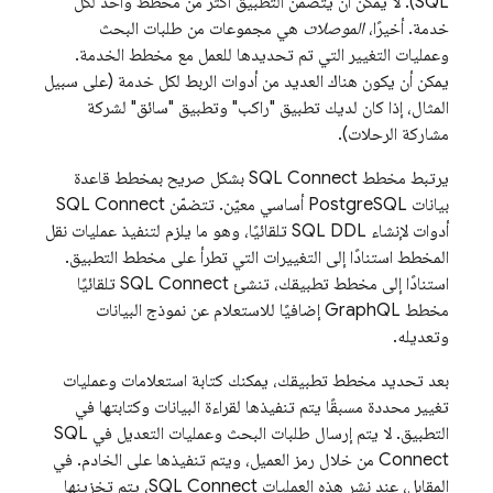
SQL
). لا يمكن أن يتضمّن التطبيق أكثر من مخطط واحد لكل
خدمة. أخيرًا،
الموصلات
هي مجموعات من طلبات البحث
وعمليات التغيير التي تم تحديدها للعمل مع مخطط الخدمة.
يمكن أن يكون هناك العديد من أدوات الربط لكل خدمة (على سبيل
المثال، إذا كان لديك تطبيق "راكب" وتطبيق "سائق" لشركة
مشاركة الرحلات).
يرتبط مخطط
SQL Connect
بشكل صريح بمخطط قاعدة
بيانات PostgreSQL أساسي معيّن. تتضمّن
SQL Connect
أدوات لإنشاء SQL DDL تلقائيًا، وهو ما يلزم لتنفيذ عمليات نقل
المخطط استنادًا إلى التغييرات التي تطرأ على مخطط التطبيق.
استنادًا إلى مخطط تطبيقك، تنشئ
SQL Connect
تلقائيًا
مخطط GraphQL إضافيًا للاستعلام عن نموذج البيانات
وتعديله.
بعد تحديد مخطط تطبيقك، يمكنك كتابة استعلامات وعمليات
تغيير محددة مسبقًا يتم تنفيذها لقراءة البيانات وكتابتها في
التطبيق. لا يتم إرسال طلبات البحث وعمليات التعديل في
SQL
Connect
من خلال رمز العميل، ويتم تنفيذها على الخادم. في
المقابل، عند نشر هذه العمليات
SQL Connect
، يتم تخزينها