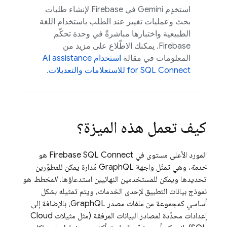
استخدِم Gemini في
Firebase
لإنشاء طلبات
بحث وعمليات تغيير عند الطلب باستخدام اللغة
الطبيعية واختبارها مباشرةً في وحدة تحكّم
Firebase
. يمكنك الاطّلاع على مزيد من
المعلومات في مقالة
استخدام
AI assistance
SQL Connect
for
للاستعلامات والتعديلات
.
كيف تعمل هذه الميزة؟
المورد الأعلى مستوى في
Firebase SQL Connect
هو
خدمة
، وهي تمثّل واجهة GraphQL مُدارة يمكن للمطوّرين
تحديدها ويمكن للمستخدمين النهائيين استدعاؤها.
المخطط
هو
نموذج بيانات التطبيق لإحدى الخدمات، ويتم تمثيله بشكل
أساسي كمجموعة من ملفات مصدر GraphQL، بالإضافة إلى
إعدادات محدّدة لمصادر البيانات المرفقة (مثل مثيلات
Cloud