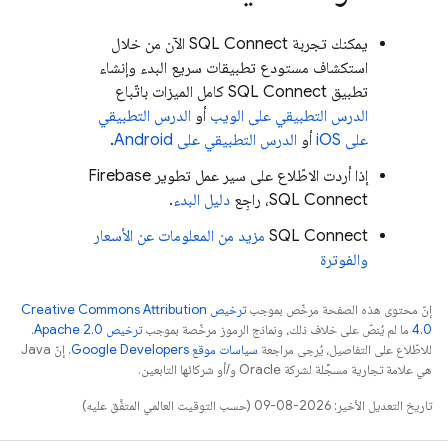
يمكنك تجربة
SQL Connect
الآن من خلال
استكشاف مستودع تطبيقات سريع البدء وإنشاء
تطبيق
SQL Connect
كامل الميزات باتّباع
الدرس التطبيقي على الويب
أو
الدرس التطبيقي
على iOS
أو
الدرس التطبيقي على Android
.
إذا أردت الاطّلاع على سير عمل تطوير
Firebase
SQL Connect
، راجِع
دليل البدء
.
SQL Connect
مزيد من المعلومات عن الأسعار
والفوترة
إنّ محتوى هذه الصفحة مرخّص بموجب
ترخيص Creative Commons Attribution
4.0‏
ما لم يُنصّ على خلاف ذلك، ونماذج الرموز مرخّصة بموجب
ترخيص Apache 2.0‏
.
للاطّلاع على التفاصيل، يُرجى مراجعة
سياسات موقع Google Developers‏
. إنّ Java
هي علامة تجارية مسجَّلة لشركة Oracle و/أو شركائها التابعين.
تاريخ التعديل الأخير: 2026-08-09 (حسب التوقيت العالمي المتفَّق عليه)