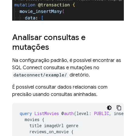
Analisar consultas e
mutações
Na configuração padrão, é possível encontrar as
SQL Connect
consultas e mutações no
dataconnect/example/
diretório.
É possível consultar dados relacionais com
precisão usando consultas aninhadas.
query
ListMovies
@
auth
(
level
:
PUBLIC
,
insecureR
movies
{
title
imageUrl
genre
reviews_on_movie
{