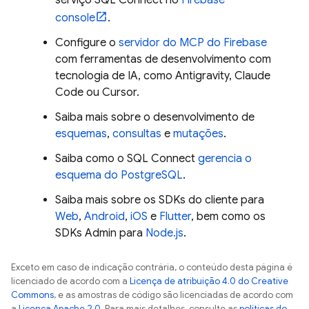
serviço SQL Connect no
Firebase
console
.
Configure o
servidor do MCP do Firebase
com ferramentas de desenvolvimento com
tecnologia de IA, como
Antigravity
, Claude
Code ou Cursor.
Saiba mais sobre o desenvolvimento de
esquemas
,
consultas
e
mutações
.
Saiba como o
SQL Connect
gerencia o
esquema do PostgreSQL
.
Saiba mais sobre os SDKs do cliente para
Web
,
Android
,
iOS
e
Flutter
, bem como os
SDKs Admin para
Node.js
.
Exceto em caso de indicação contrária, o conteúdo desta página é
licenciado de acordo com a
Licença de atribuição 4.0 do Creative
Commons
, e as amostras de código são licenciadas de acordo com
a
Licença Apache 2.0
. Para mais detalhes, consulte as
políticas do