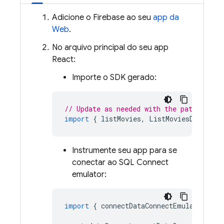
Adicione o Firebase ao seu
app da
Web
.
No arquivo principal do seu app
React:
Importe o SDK gerado:
// Update as needed with the path to yo
import
{
listMovies
,
ListMoviesData
}
f
Instrumente seu app para se
conectar ao
SQL Connect
emulator:
import
{
connectDataConnectEmulator
}
f