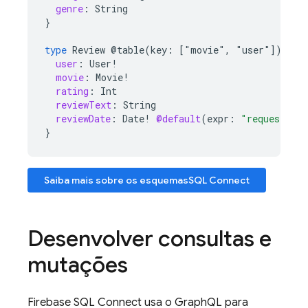
genre
:
String
}
type
Review
@table(key:
["movie"
,
"user"])
{
user
:
User
!
movie
:
Movie
!
rating
:
Int
reviewText
:
String
reviewDate
:
Date
!
@default
(
expr
:
"request.ti
}
Saiba mais sobre os esquemas
SQL Connect
Desenvolver consultas e
mutações
Firebase SQL Connect
usa o GraphQL para