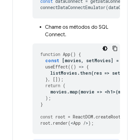
const
dataConnect
=
getDataConnect
(
conn
connectDataConnectEmulator
(
dataConnect
,
Chame os métodos do
SQL
Connect
.
function
App
()
{
const
[
movies
,
setMovies
]
=
useSta
useEffect
(()
=
>
{
listMovies
.
then
(
res
=
>
setMovies
(
},
[]);
return
(
movies
.
map
(
movie
=
>
<
h1
>
{
movie
.
t
);
}
const
root
=
ReactDOM
.
createRoot
(
docume
root
.
render
(
<
App
/
>
);