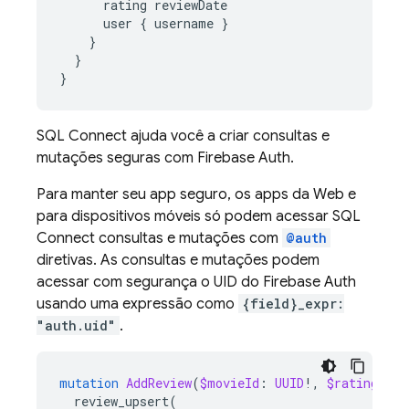
rating
reviewDate
user
{
username
}
}
}
}
SQL Connect
ajuda você a criar consultas e
mutações seguras com Firebase Auth.
Para manter seu app seguro, os apps da Web e
para dispositivos móveis só podem acessar
SQL
Connect
consultas e mutações com
@auth
diretivas. As consultas e mutações podem
acessar com segurança o UID do Firebase Auth
usando uma expressão como
{field}_expr:
"auth.uid"
.
mutation
AddReview
(
$movieId
:
UUID
!,
$rating
:
In
review_upsert
(