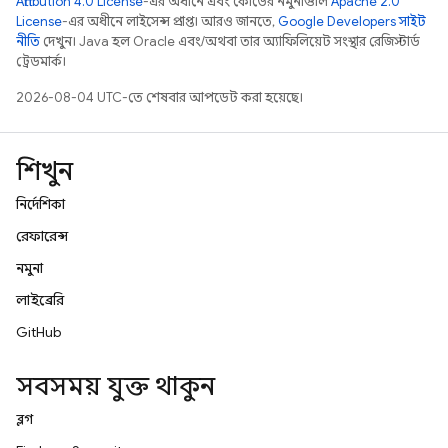
Attribution 4.0 License
-এর অধীনে এবং কোডের নমুনাগুলি
Apache 2.0
License
-এর অধীনে লাইসেন্স প্রাপ্ত। আরও জানতে,
Google Developers সাইট
নীতি
দেখুন। Java হল Oracle এবং/অথবা তার অ্যাফিলিয়েট সংস্থার রেজিস্টার্ড
ট্রেডমার্ক।
2026-08-04 UTC-তে শেষবার আপডেট করা হয়েছে।
শিখুন
নির্দেশিকা
রেফারেন্স
নমুনা
লাইব্রেরি
GitHub
সবসময় যুক্ত থাকুন
ব্লগ