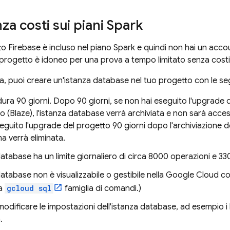
za costi sui piani Spark
to Firebase è incluso nel piano Spark e quindi non hai un accou
o progetto è idoneo per una prova a tempo limitato senza costi
a, puoi creare un'istanza database nel tuo progetto con le segu
ura 90 giorni. Dopo 90 giorni, se non hai eseguito l'upgrade 
(Blaze), l'istanza database verrà archiviata e non sarà acces
eguito l'upgrade del progetto 90 giorni dopo l'archiviazione d
ma verrà eliminata.
database ha un limite giornaliero di circa 8000 operazioni e 330 
database non è visualizzabile o gestibile nella
Google Cloud
co
la
gcloud sql
famiglia di comandi.)
odificare le impostazioni dell'istanza database, ad esempio i li
.