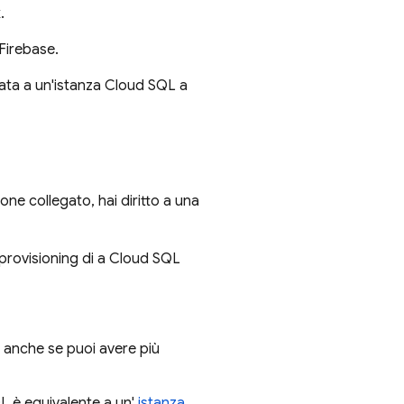
.
Firebase.
rata a un'istanza
Cloud SQL
a
one collegato, hai diritto a una
 provisioning di a
Cloud SQL
 anche se puoi avere più
 è equivalente a un'
istanza