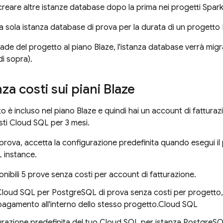
reare altre istanze database dopo la prima nei progetti Spark
a sola istanza database di prova per la durata di un progetto 
rade del progetto al piano Blaze, l'istanza database verrà mig
i sopra).
za costi sui piani Blaze
to è incluso nel piano Blaze e quindi hai un account di fatturazi
sti
Cloud SQL
per 3 mesi.
a prova, accetta la configurazione predefinita quando esegui il
 instance.
nibili 5 prove senza costi per account di fatturazione.
 Cloud SQL per PostgreSQL di prova senza costi per progetto,
pagamento all'interno dello stesso progetto.
Cloud SQL
razione predefinita del tuo
Cloud SQL
per istanza PostgreSQL