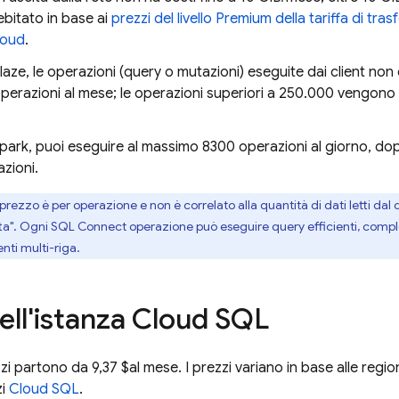
bitato in base ai
prezzi del livello Premium della tariffa di tras
loud
.
Blaze, le operazioni (query o mutazioni) eseguite dai client no
perazioni al mese; le operazioni superiori a 250.000 vengono
Spark, puoi eseguire al massimo 8300 operazioni al giorno, d
azioni.
 prezzo è per operazione e non è correlato alla quantità di dati letti dal
tta". Ogni
SQL Connect
operazione può eseguire query efficienti, comple
ti multi-riga.
ell'istanza
Cloud SQL
i partono da 9,37 $al mese. I prezzi variano in base alle region
zi
Cloud SQL
.