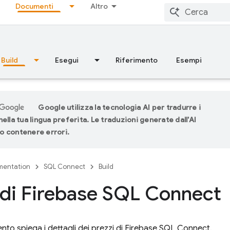
Documenti
Altro
Build
Esegui
Riferimento
Esempi
Google utilizza la tecnologia AI per tradurre i
ella tua lingua preferita. Le traduzioni generate dall'AI
 contenere errori.
entation
SQL Connect
Build
 di Firebase SQL Connect
o spiega i dettagli dei prezzi di
Firebase SQL Connect
.