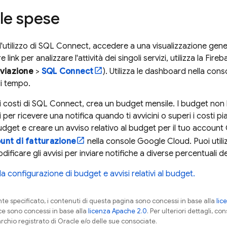
 le spese
'utilizzo di
SQL Connect
, accedere a una visualizzazione general
 link per analizzare l'attività dei singoli servizi, utilizza la
Fireb
iviazione
>
SQL Connect
). Utilizza le dashboard nella consol
di tempo.
 costi di
SQL Connect
, crea un budget mensile. I budget non li
 per ricevere una notifica quando ti avvicini o superi i costi pia
dget e creare un avviso relativo al budget per il tuo account
unt di fatturazione
nella console
Google Cloud
. Puoi util
dificare gli avvisi per inviare notifiche a diverse percentuali 
lla configurazione di budget e avvisi relativi al budget.
 specificato, i contenuti di questa pagina sono concessi in base alla
lic
ce sono concessi in base alla
licenza Apache 2.0
. Per ulteriori dettagli, co
rchio registrato di Oracle e/o delle sue consociate.