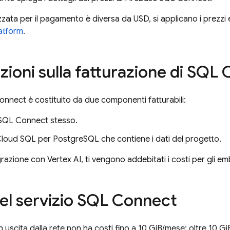
lizzata per il pagamento è diversa da USD, si applicano i prezzi e
atform
.
ioni sulla fatturazione di
SQL 
Connect
è costituito da due componenti fatturabili:
SQL Connect
stesso.
loud SQL
per PostgreSQL che contiene i dati del progetto.
grazione con Vertex AI, ti vengono addebitati i costi per gli em
el servizio
SQL Connect
 in uscita dalla rete non ha costi fino a 10 GiB/mese; oltre 10 GiB