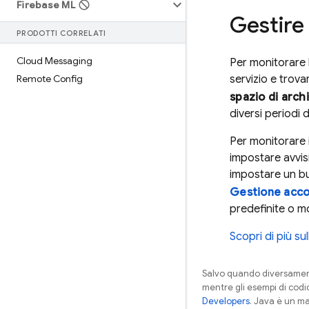
Firebase ML
Gestire
PRODOTTI CORRELATI
Cloud Messaging
Per monitorare l
Remote Config
servizio e trovare
spazio di arch
diversi periodi 
Per monitorare i
impostare avvisi
impostare un bu
Gestione acco
predefinite o mo
Scopri di più su
Salvo quando diversamente
mentre gli esempi di codi
Developers
. Java è un ma