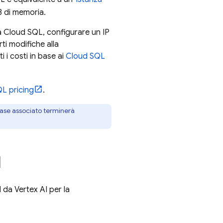
B di memoria.
a
Cloud SQL
, configurare un IP
ti modifiche alla
 i costi in base ai
Cloud SQL
QL
pricing
.
ebase associato terminerà
I
 da Vertex AI per la