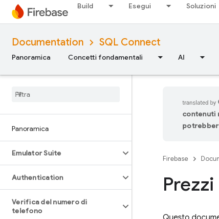
Build
Esegui
Soluzioni
Documentation
SQL Connect
Panoramica
Concetti fondamentali
AI
contenuti n
potrebbero
Panoramica
Emulator Suite
Firebase
Docum
Prezzi
Authentication
Verifica del numero di
telefono
Questo document