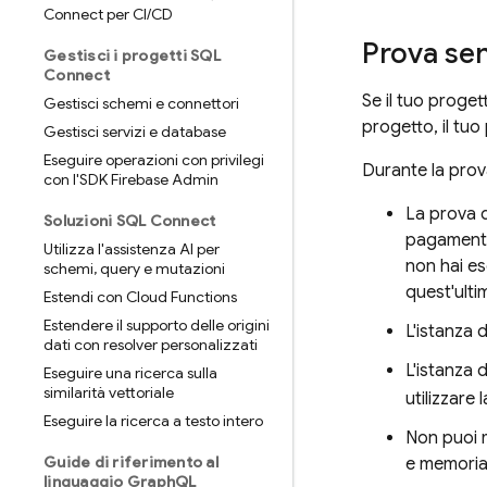
Connect per CI
/
CD
Prova sen
Gestisci i progetti SQL
Connect
Se il tuo proget
Gestisci schemi e connettori
progetto, il tu
Gestisci servizi e database
Eseguire operazioni con privilegi
Durante la prov
con l'SDK Firebase Admin
La prova d
Soluzioni SQL Connect
pagamento 
Utilizza l'assistenza AI per
non hai es
schemi
,
query e mutazioni
quest'ulti
Estendi con Cloud Functions
Estendere il supporto delle origini
L'istanza 
dati con resolver personalizzati
L'istanza 
Eseguire una ricerca sulla
similarità vettoriale
utilizzare 
Eseguire la ricerca a testo intero
Non puoi m
Guide di riferimento al
e memoria
linguaggio Graph
QL