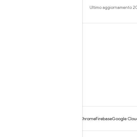
Ultimo aggiornamento 2
Impara
Guide
Riferimento
Esempi
Librerie
GitHub
Android
Chrome
Firebase
Google Clou