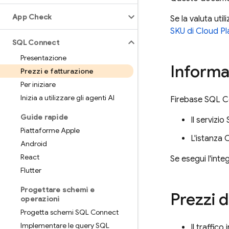
App Check
Se la valuta uti
SKU di Cloud Pl
SQL Connect
Presentazione
Informaz
Prezzi e fatturazione
Per iniziare
Inizia a utilizzare gli agenti AI
Firebase SQL 
Guide rapide
Il servizio
Piattaforme Apple
L'istanza
C
Android
React
Se esegui l'inte
Flutter
Progettare schemi e
Prezzi d
operazioni
Progetta schemi SQL Connect
Implementare le query SQL
Il traffico