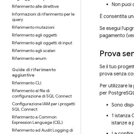
Non puoi c
Riferimento alle direttive
Informazioni di riferimento per le
È consentita un
query
Riferimento mutazioni
Se esegui l'upg
Riferimento agli oggetti
pagamento (ved
Riferimento agli oggetti di input
Riferimento agli scalari
Prova sen
Riferimento enum
Se il tuo proget
Guide di riferimento
prova senza co
aggiuntive
Riferimento CLI
Per utilizzare l
Riferimento al file di
per PostgreSQL
configurazione di SQL Connect
Configurazione IAM per i progetti
Sono dispo
SQL Connect
1 istanza
Riferimento a Common
Expression Language (CEL)
istanze a 
Riferimento ad Audit Logging di
La configu