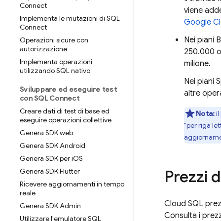
Connect
viene adde
Implementa le mutazioni di SQL
Google C
Connect
Nei piani 
Operazioni sicure con
autorizzazione
250.000 o
Implementa operazioni
milione.
utilizzando SQL nativo
Nei piani 
Sviluppare ed eseguire test
altre oper
con SQL Connect
Creare dati di test di base ed
Nota:
il
eseguire operazioni collettive
"per riga le
Genera SDK web
aggiornamen
Genera SDK Android
Genera SDK per i
OS
Genera SDK Flutter
Prezzi d
Ricevere aggiornamenti in tempo
reale
Cloud SQL
prezz
Genera SDK Admin
Consulta i prez
Utilizzare l'emulatore SQL