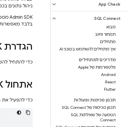
App Check
ניהול נתונים בכ
Admin SDK
SQL Connect
בלבד מאפשרות לכ
מבוא
תמחור וחיוב
מתחילים
הגדרת SDK לאדמינים
איך מתחילים להשתמש בסוכני AI
מדריכים למתחילים
כדי להתחיל לה
פלטפורמות של Apple
Android
אתחול SDK לאדמינים בסקריפטים
React
Flutter
כדי להפעיל את ה-SDK, מייבאים את התו
תכנון סכימות ופעולות
תכנון סכימות של SQL Connect
הטמעה של שאילתות SQL
Connect