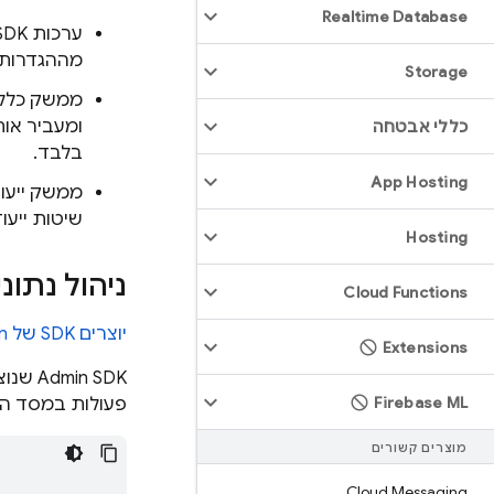
Realtime Database
מההגדרות 
Storage
ומעביר או
כללי אבטחה
בלבד.
App Hosting
ממשק ייעוד
שיטות ייעוד
Hosting
ניהול נתונים 
Cloud Functions
יוצרים SDK של Admin
Extensions
‫Admin SDK שנוצר מכיל ממשקים ופונקציות שתואמים להגדרות של
Firebase ML
פעולות במסד הנתונים. לדוגמה, 
מוצרים קשורים
Cloud Messaging