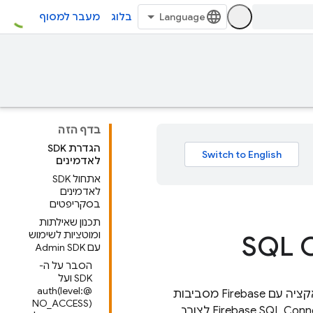
בלוג
מעבר למסוף
בדף הזה
הגדרת SDK
לאדמינים
אתחול SDK
לאדמינים
בסקריפטים
תכנון שאילתות
ומוטציות לשימוש
עם Admin SDK
הסבר על ה-
SDK ועל
@auth(level:
הוא אוסף של ספריות שרת שמאפשרות לכם ליצור אינטראקציה עם Firebase מסביבות
NO_ACCESS)
Firebase SQL Conn
לצורך