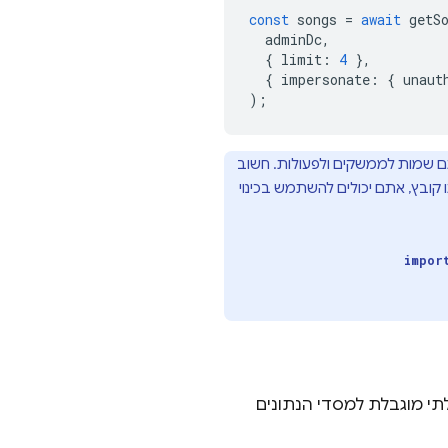
const
songs
=
await
getS
adminDc
,
{
limit
:
4
},
{
impersonate
:
{
unaut
);
ל-SDK של אדמינים Node.js שנוצר יש את אותם שמות לממשקים ולפעולות. חשוב
ובץ, אתם יכולים להשתמש בכינוי
impor
ה בלתי מוגבלת למסדי הנתונים