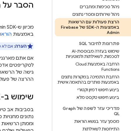
הסבר על ה-SDK 
ניהול סכימות ומחברים
ניהול שירותים ומסדי נתונים
הרצת פעולות עם הרשאות
מכיוון ש-
in SDK
באמצעות ה-SDK של Firebase
Admin
באמצעות
הוראו
פתרונות לחיבור SQL
הערה:
אם לא מ
שימוש בעזרה מבוססת-AI
לסכמות
,
לשאילתות ולמוטציות
אם אתם מארגנים
הרחבה באמצעות Cloud
לסקריפטים אדמי
Functions
גישה של הרשאה, 
הרחבת התמיכה במקורות נתונים
ההרצה של פעולו
באמצעות פותרים בהתאמה אישית
ביצוע חיפוש דמיון וקטורי
שימוש ב-SDK עם האמולטור
ביצוע חיפוש טקסט מלא
מדריכי עזר לשפה של Graph
בסביבות אב טיפו
QL
נתונים מחנויות מ
מסמך עזר בנושא הוראות
וממתן הרשאות ל
התייחסות לשאילתות
הפעולות שלכם 