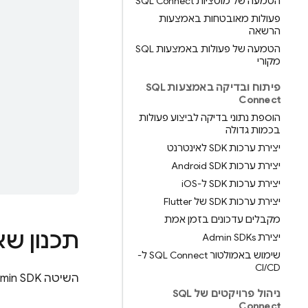
הטמעה של מוטציות SQL Connect
פעולות מאובטחות באמצעות
הרשאה
הטמעה של פעולות באמצעות SQL
מקורי
פיתוח ובדיקה באמצעות SQL
Connect
הוספת נתוני בדיקה לביצוע פעולות
בכמות גדולה
יצירת ערכות SDK לאינטרנט
יצירת ערכות Android SDK
יצירת ערכות SDK ל-i
OS
יצירת ערכות SDK של Flutter
מקבלים עדכונים בזמן אמת
תכנון שא
יצירת Admin SDKs
שימוש באמולטור SQL Connect ל-
CI
/
CD
השיטה
min SDK
ניהול פרויקטים של SQL
Connect