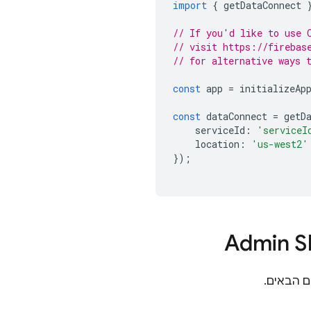
import
{
getDataConnect
// If you'd like to use 
// visit https://firebas
// for alternative ways 
const
app
=
initializeAp
const
dataConnect
=
getD
serviceId
:
'serviceI
location
:
'us-west2'
});
Admin 
 הבאים.