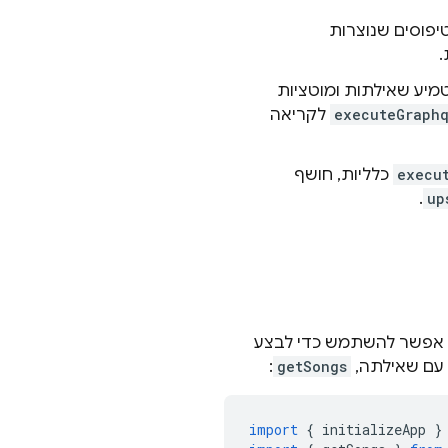
ן אוטומטי, שהן ערכות SDK בטוחות לטיפוסים שנוצרות
GraphQ, שבו הקוד שלכם מטמיע שאילתות ומוטציות
executeGraph
לקריאה
execu
כלליות, חושף
.
up
 אפשר להשתמש כדי לבצע
:
getSongs
import
{
initializeApp
}