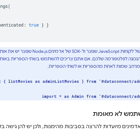
ongs
(
henticated
:
true
}
}
ל-SDK של לקוחות JavaScript שנוצר ו
הנכונה לפלטפורמה שלכם. אם אתם צריכים להשתמש בשתי הספריות באותו ק
עם מרחב שמות לאחת מהספריות או לשתי הספריות.
t { listMovies as adminListMovies } from '@dataconnect/ad
import * as Admin from '@dataconnect/ad
תמש לא מאומת
ות ה-SDK לאדמינים מיועדות להרצה בסביבות מהימנות, ולכן יש להן גיש