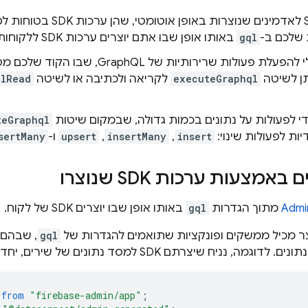
ערכות SDK לאדמינים שנוצרות באופ
שלכם ב-
gql
באותו אופן שבו אתם יוצרים ערכות SDK ללקוחות.
ממשק כללי להפעלת פעולות שרירותיות של L
תן לשיטה
executeGraphql
לקריאה ולכתיבה או לשיטה
qlRead
י לפעולות על נתונים בכמות גדולה, שבמקום שיטות
teGraphql
יות לפעולות שינוי:
insert
,‏
insertMany
,‏
upsert
ו-
sertMany
באמצעות ערכות SDK שנוצרו
מתוך הגדרות
gql
באותו אופן שבו יוצרים SDK של לקוח.
gql
, שבהם
נניח שיצרתם SDK למסד נתונים של שירים, יחד עם שאילתה,
from
"firebase-admin/app"
;