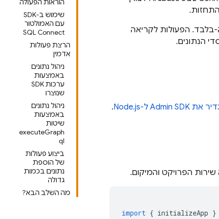
הוראות הפעולה
התחזות.
שימוש ב-SDK
עם האמולטור
יאה-בלבד. הפעולות לקריאה
SQL Connect
י הנתונים.
הרצת פעולות
אדמין
ניהול נתונים
באמצעות
ערכות SDK
שנוצרו
ניהול נתונים
גדיר את
Admin SDK
ל-Node.js
.
באמצעות
שיטות
executeGraph
ql
ביצוע פעולות
של הוספת
נתונים בכמות
שירות הפרויקט והמיקום.
גדולה
מה השלב הבא?
import
{
initializeApp
}