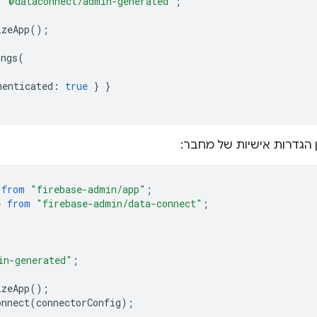
"@dataconnect/admin-generated"
;
izeApp
();
ongs
(
henticated
:
true
}
}
ין הגדרות אישיות של מחבר:
from
"firebase-admin/app"
;
}
from
"firebase-admin/data-connect"
;
in-generated"
;
izeApp
();
onnect
(
connectorConfig
);