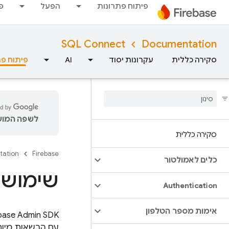
פיתוח פתרונות
הפעל
פ
SQL Connect
Documentation
סקירה כללית
עקרונות יסוד
AI
פיתוח פת
לשפה המועד
סקירה כללית
tation
Firebase
כלים לאמולטור
שימוש ב-Admin SDK עם ct
Authentication
אימות מספר הטלפון
base
Admin SDK
עם הרשאות מיוחד