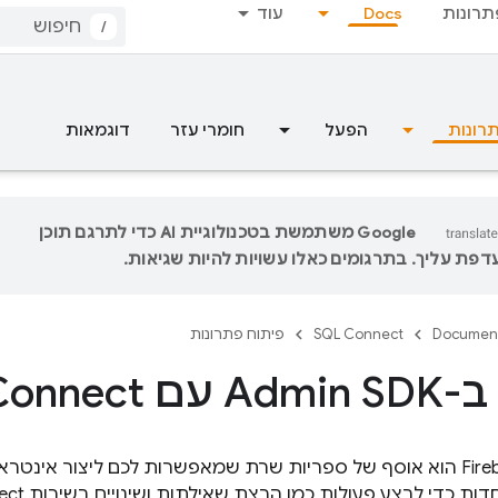
תרונות
Docs
עוד
/
רונות
הפעל
חומרי עזר
דוגמאות
‫Google משתמשת בטכנולוגיית AI כדי לתרגם תוכן
פת עליך. בתרגומים כאלו עשויות להיות שגיאות.
Documen
SQL Connect
פיתוח פתרונות
SQL Conne
Fire
ות כדי לבצע פעולות כמו הרצת שאילתות ושינויים בשירות
ect