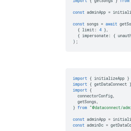
import
{
getSongs
}
from
const
adminApp
=
initial
const
songs
=
await
getS
{
limit
:
4
},
{
impersonate
:
{
unaut
);
import
{
initializeApp
}
import
{
getDataConnect
import
{
connectorConfig
,
getSongs
,
}
from
"@dataconnect/adm
const
adminApp
=
initial
const
adminDc
=
getDataC