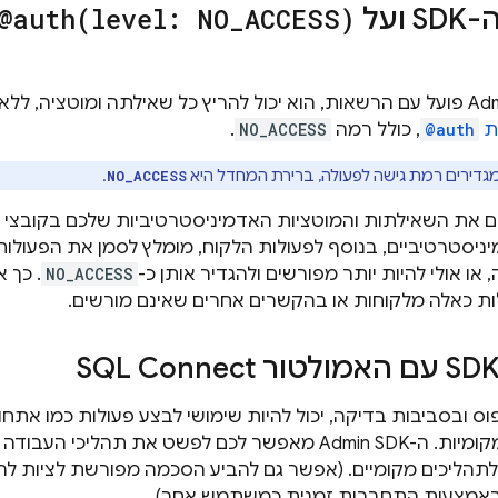
ועל
ACCESS)
_
level: NO
auth(
@
Adm
פועל עם הרשאות, הוא יכול להריץ כל שאילתה ומוטציה, לל
ת
@auth
, כולל רמה
NO_ACCESS
.
גדירים רמת גישה לפעולה, ברירת המחדל היא
.
NO_ACCESS
 את השאילתות והמוטציות האדמיניסטרטיביות שלכם בקובצי 
ניסטרטיביים, בנוסף לפעולות הלקוח, מומלץ לסמן את הפעולו
או אולי להיות יותר מפורשים ולהגדיר אותן כ-
NO_ACCESS
. כך 
ת כאלה מלקוחות או בהקשרים אחרים שאינם מורשים.
SQL Connect
ס ובסביבות בדיקה, יכול להיות שימושי לבצע פעולות כמו אתחול
קומיות. ה-
Admin SDK
מאפשר לכם לפשט את תהליכי העבודה כי
תהליכים מקומיים. (אפשר גם להביע הסכמה מפורשת לציות ל
באמצעות התחברות זמנית כמשתמש אחר).