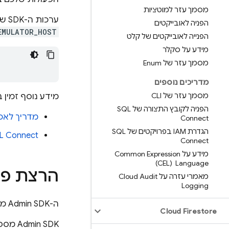
מסמך עזר למוטציות
ערכות ה-SDK של Firebase לאדמינים מתחברות אוטומטית ל
הפניה לאובייקטים
EMULATOR_HOST
הפנייה לאובייקטים של קלט
מידע על סקלר
מסמך עזר של Enum
מדריכים נוספים
מסמך עזר של CLI
מידע נוסף זמין 
הפניה לקובץ התצורה של SQL
מדריך לאכל
Connect
הגדרת IAM בפרויקטים של SQL
L Connect
Connect
מידע על Common Expression
Language ‏ (CEL)
הרצת פע
מאמרי עזרה על Cloud Audit
Logging
ה-
Admin SDK
מס
Cloud Firestore
‫Admin SDK מספק שלוש קבוצות של ממשקי API: