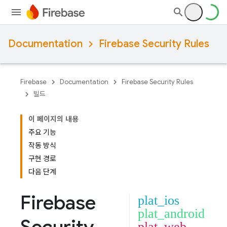
Documentation
Firebase Security Rules
Firebase
Documentation
Firebase Security Rules
빌드
이 페이지의 내용
주요 기능
작동 방식
구현 경로
다음 단계
Firebase
plat_ios
plat_android
plat_web