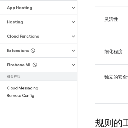
App Hosting
灵活性
Hosting
Cloud Functions
Extensions
细化程度
Firebase ML
独立的安全
相关产品
Cloud Messaging
Remote Config
规则的