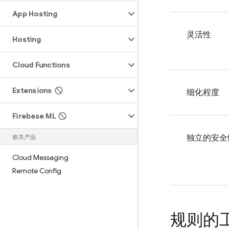
App Hosting
灵活性
Hosting
Cloud Functions
Extensions
细化程度
Firebase ML
独立的安全
相关产品
Cloud Messaging
Remote Config
规则的