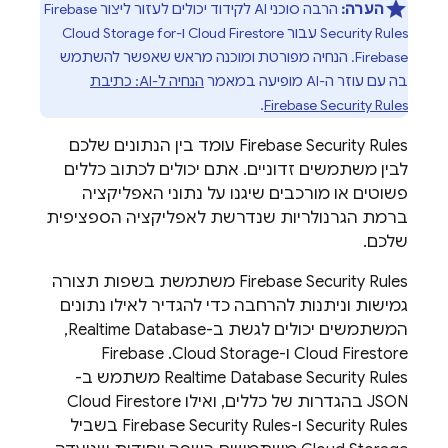
הערה:
הרבה סוכני AI לקידוד יכולים לעזור ליצור
Firebase
Security Rules
עבור
Cloud Firestore
ו-
Cloud Storage for
Firebase
. הנחיה מפורטת ומוכנה מראש שאפשר להשתמש
בה עם עוזר ה-AI מופיעה במאמר
הנחיה ל-AI: כתיבת
.
Firebase Security Rules
Firebase Security Rules
עומד בין הנתונים שלכם
לבין משתמשים זדוניים. אתם יכולים לכתוב כללים
פשוטים או מורכבים שיגנו על נתוני האפליקציה
ברמת הגרנולריות שנדרשת לאפליקציה הספציפית
שלכם.
Firebase Security Rules
משתמשת בשפות תצורה
גמישות וניתנות להרחבה כדי להגדיר לאילו נתונים
המשתמשים יכולים לגשת ב-
Realtime Database
,‏
Cloud Firestore
ו-
Cloud Storage
. ‫
Firebase
Security Rules
Realtime Database
משתמש ב-
JSON בהגדרות של כללים, ואילו
Cloud Firestore
Security Rules
ו-
Firebase Security Rules
בשביל