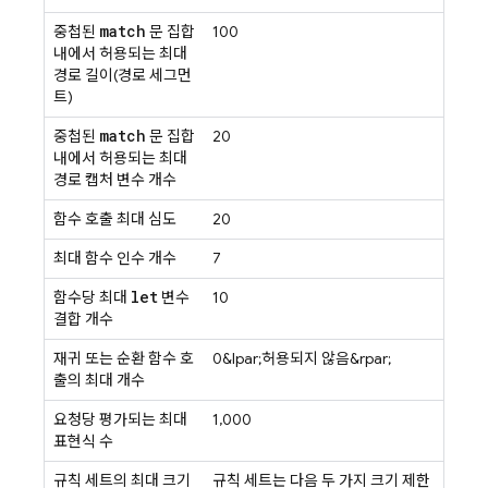
match
중첩된
문 집합
100
내에서 허용되는 최대
경로 길이(경로 세그먼
트)
match
중첩된
문 집합
20
내에서 허용되는 최대
경로 캡처 변수 개수
함수 호출 최대 심도
20
최대 함수 인수 개수
7
let
함수당 최대
변수
10
결합 개수
재귀 또는 순환 함수 호
0&lpar;허용되지 않음&rpar;
출의 최대 개수
요청당 평가되는 최대
1,000
표현식 수
규칙 세트의 최대 크기
규칙 세트는 다음 두 가지 크기 제한