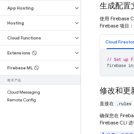
生成配置
App Hosting
使用
Firebase
C
Hosting
Firebase 项目：
Cloud Functions
Cloud Firesto
Extensions
// Set up F
firebase
in
Firebase ML
相关产品
修改和更
Cloud Messaging
Remote Config
直接在
.rules
确保您在
Fireb
Firebase 