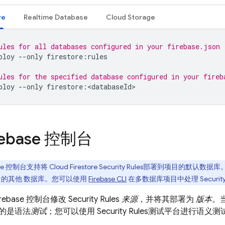
re
Realtime Database
Cloud Storage
ules for all databases configured in your firebase.json
ploy
--
only
firestore
:
rules
ules for the specified database configured in your fireb
ploy
--
only
firestore
:
<
databaseId
>
rebase
控制台
se
控制台支持将
Cloud Firestore
Security Rules
部署到项目的默认数据库。
的其他 数据库。您可以使用
Firebase
CLI
在多数据库项目中处理
Securit
irebase
控制台修改
Security Rules
来源
，并将其部署为
版本
。
的是语法
测试
；您可以使用
Security Rules
测试平台进行语义测