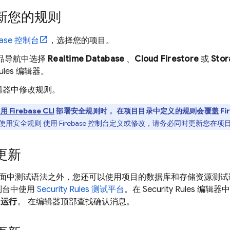
新您的规则
base
控制台
，选择您的项目。
产品导航中选择
Realtime Database
、
Cloud Firestore
或
Stor
ules
编辑器。
辑器中修改规则。
使用
Firebase
CLI
部署安全规则时， 在项目目录中定义的规则会覆盖
Fi
使用安全规则 使用
Firebase
控制台定义或修改，请务必同时更新您在项
更新
面中测试语法之外，您还可以使用项目的数据库和存储资源测
制台中使用
Security Rules
测试平台
。在
Security Rules
编辑器
击
运行
。 在编辑器顶部查找确认消息。