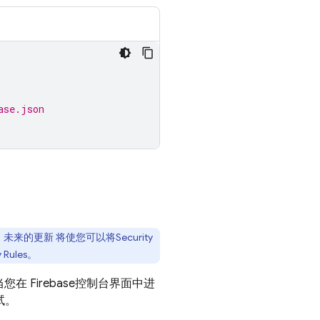
ase.json
未来的更新 将使您可以将
Security
y Rules
。
当您在
Firebase
控制台界面中进
试。