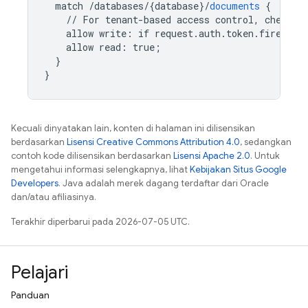
match
/databases/{database
}
/
documents
{
//
For
tenant-based
access
control,
check
f
allow
write
:
if
request
.
auth
.
token
.
firebase
allow
read
:
true
;
}
}
Kecuali dinyatakan lain, konten di halaman ini dilisensikan
berdasarkan
Lisensi Creative Commons Attribution 4.0
, sedangkan
contoh kode dilisensikan berdasarkan
Lisensi Apache 2.0
. Untuk
mengetahui informasi selengkapnya, lihat
Kebijakan Situs Google
Developers
. Java adalah merek dagang terdaftar dari Oracle
dan/atau afiliasinya.
Terakhir diperbarui pada 2026-07-05 UTC.
Pelajari
Panduan