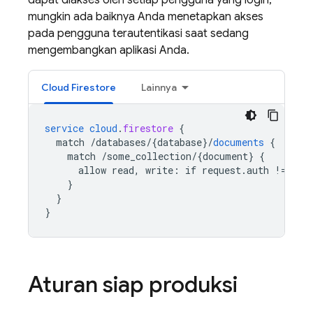
dapat diakses oleh setiap pengguna yang login,
mungkin ada baiknya Anda menetapkan akses
pada pengguna terautentikasi saat sedang
mengembangkan aplikasi Anda.
Cloud Firestore
Lainnya
service
cloud
.
firestore
{
match
/databases/{database
}
/
documents
{
match
/some_collection/{document
}
{
allow
read,
write
:
if
request
.
auth
!=
nul
}
}
}
Aturan siap produksi