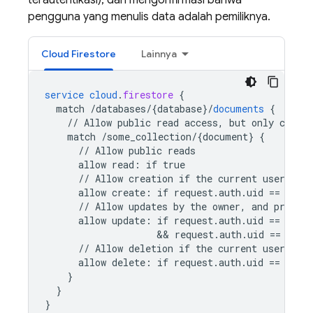
terautentikasi), dan mengonfirmasi bahwa
pengguna yang menulis data adalah pemiliknya.
Cloud Firestore
Lainnya
service
cloud
.
firestore
{
match
/databases/{database
}
/
documents
{
//
Allow
public
read
access,
but
only
conten
match
/some_collection/{document
}
{
//
Allow
public
reads
allow
read
:
if
true
//
Allow
creation
if
the
current
user
owns
allow
create
:
if
request
.
auth
.
uid
==
requ
//
Allow
updates
by
the
owner,
and
prevent
allow
update
:
if
request
.
auth
.
uid
==
requ
                    && 
request
.
auth
.
uid
==
reso
//
Allow
deletion
if
the
current
user
owns
allow
delete
:
if
request
.
auth
.
uid
==
reso
}
}
}