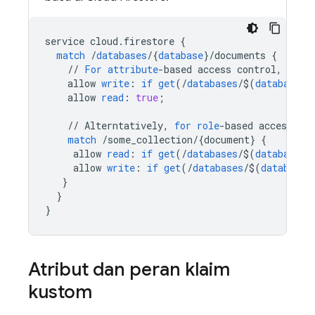
service
cloud
.
firestore
{
match
/
databases
/
{
database
}
/
documents
{
//
For
attribute
-
based
access
control
,
Chec
allow
write
:
if
get
(
/
databases
/
$
(
database
)
/
allow
read
:
true
;
//
Alterntatively
,
for
role
-
based
access
,
as
match
/
some_collection
/
{
document
}
{
allow
read
:
if
get
(
/
databases
/
$
(
database
)
/
allow
write
:
if
get
(
/
databases
/
$
(
database
)
}
}
}
Atribut dan peran klaim
kustom