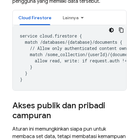
pengguna yang memiliki data tersebut.
Cloud Firestore
Lainnya
service cloud.firestore {

  match /databases/{database}/documents {

    // Allow only authenticated content owners a
    match /some_collection/{userId}/{document} {
      allow read, write: if request.auth != null
    }

  }

Akses publik dan pribadi
campuran
Aturan ini memungkinkan siapa pun untuk
membaca set data, tetapi membatasi kemampuan