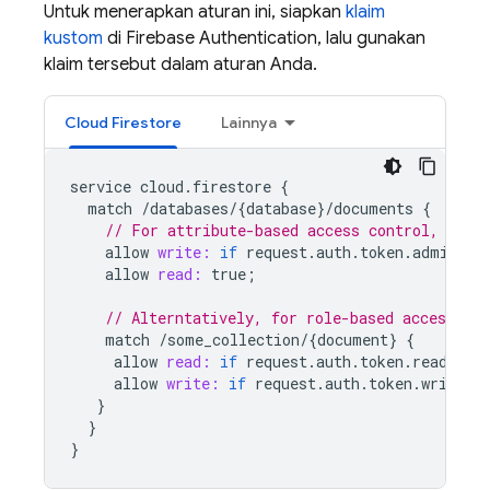
Untuk menerapkan aturan ini, siapkan
klaim
kustom
di
Firebase Authentication
, lalu gunakan
klaim tersebut dalam aturan Anda.
Cloud Firestore
Lainnya
service
cloud
.
firestore
{
match
/
databases
/
{
database
}
/
documents
{
// For attribute-based access control, chec
allow
write:
if
request
.
auth
.
token
.
admin
==
allow
read:
true
;
// Alterntatively, for role-based access, as
match
/
some_collection
/
{
document
}
{
allow
read:
if
request
.
auth
.
token
.
reader
=
allow
write:
if
request
.
auth
.
token
.
writer
}
}
}