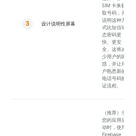
SIM 卡来获
取号码，并
说明这种方
设计说明性屏幕
式比短信动
态密码更
快、更安
全。这将减
少用户的困
惑，并让用
户熟悉新的
电话号码验
证流程。
（推荐）当
您的应用启
动时，使用
Firebase