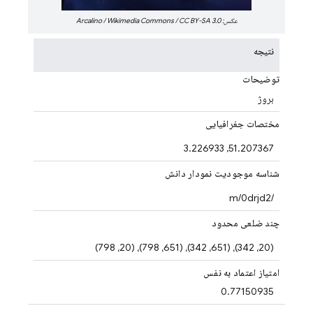
عکس: Arcalino / Wikimedia Commons / CC BY-SA 3.0
نتیجه
توضیحات
بروژ
مختصات جغرافیایی
51.207367, 3.226933
شناسه موجودیت نمودار دانش
/m/0drjd2
چند ضلعی محدود
(20، 342)، (651، 342)، (651، 798)، (20، 798)
امتیاز اعتماد به نفس
0.77150935