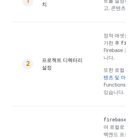
트를 설정하고,
치
고, 콘텐츠를 배
정적 애셋을 로
fireb
가한 후
Firebase 
니다.
프로젝트 디렉터리
설정
또한 로컬 프
텐츠 및 마이크
Functions
또는
있습니다.
firebase em
여 로컬로 호스
백엔드 프로젝