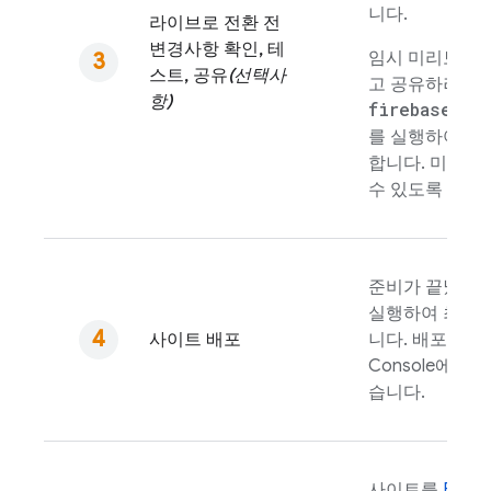
니다.
라이브로 전환 전
변경사항 확인, 테
임시 미리보기 
스트, 공유
(선택사
고 공유하려면
항)
firebase ho
를 실행하여 만
합니다. 미리보
수 있도록
GitH
준비가 끝났으
실행하여 최신 
사이트 배포
니다. 배포를 
Console에서
습니다.
사이트를
Fireb