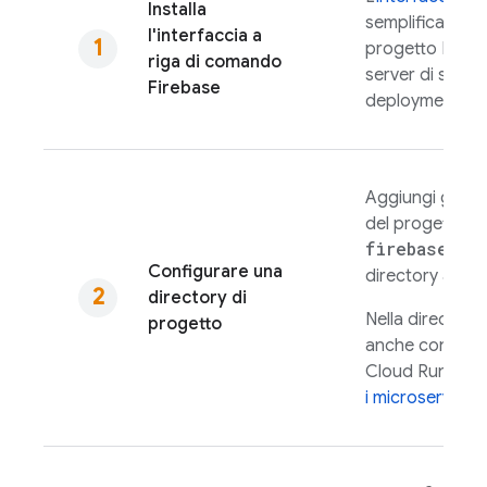
Installa
semplifica la c
l'interfaccia a
progetto
Hosti
riga di comando
server di svilup
Firebase
deployment dei
Aggiungi gli ass
del progetto lo
firebase in
Configurare una
directory a un 
directory di
Nella directory
progetto
anche configu
Cloud Run
per i
i microservizi
.