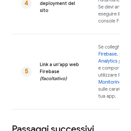
l'istantanea più
deployment del
Se devi annulla
sito
eseguire il roll
console
Fireba
Se colleghi il tu
Firebase
, puoi 
Analytics
per ra
Link a un'app web
e comportament
Firebase
utilizzare
Fireb
(facoltativo)
Monitoring
per 
sulle caratteris
tua app.
Passaggi successivi