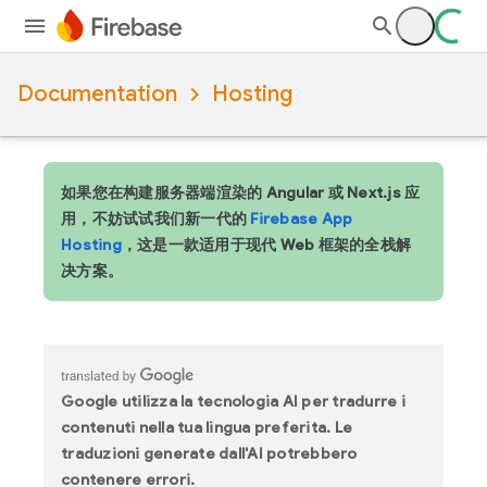
Documentation
Hosting
如果您在构建服务器端渲染的 Angular 或 Next.js 应
用，不妨试试我们新一代的
Firebase App
Hosting
，这是一款适用于现代 Web 框架的全栈解
决方案。
Google utilizza la tecnologia AI per tradurre i
contenuti nella tua lingua preferita. Le
traduzioni generate dall'AI potrebbero
contenere errori.