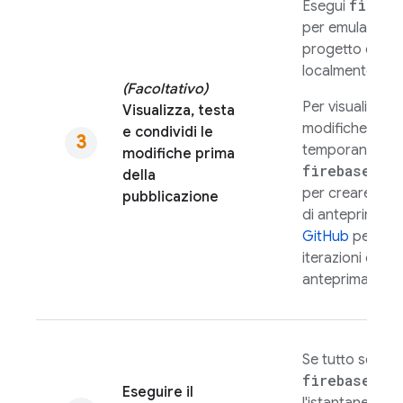
fireba
Esegui
per emulare
Ho
progetto di ba
localmente.
(Facoltativo)
Per visualizzare
Visualizza, testa
modifiche in un
e condividi le
temporaneo, e
modifiche prima
firebase ho
della
per creare e im
pubblicazione
di anteprima. C
GitHub
per eseg
iterazioni dei co
anteprima.
Se tutto sembr
firebase de
Eseguire il