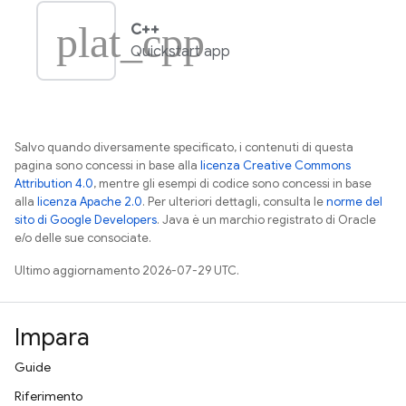
plat_cpp
C++
Quickstart app
Salvo quando diversamente specificato, i contenuti di questa
pagina sono concessi in base alla
licenza Creative Commons
Attribution 4.0
, mentre gli esempi di codice sono concessi in base
alla
licenza Apache 2.0
. Per ulteriori dettagli, consulta le
norme del
sito di Google Developers
. Java è un marchio registrato di Oracle
e/o delle sue consociate.
Ultimo aggiornamento 2026-07-29 UTC.
Impara
Guide
Riferimento