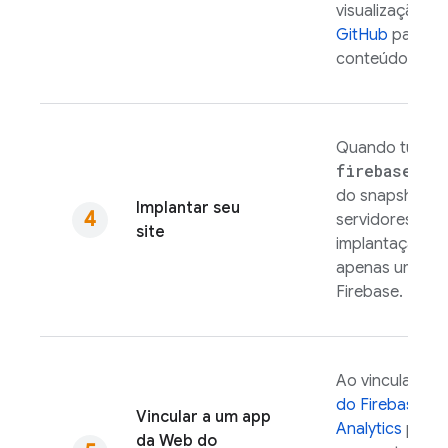
visualização. 
GitHub
para fac
conteúdo visua
Quando tudo es
firebase de
do snapshot ma
Implantar seu
servidores. Se 
site
implantação, p
apenas um cliq
Firebase
.
Ao vincular seu
do Firebase
, v
Vincular a um app
Analytics
para 
da Web do