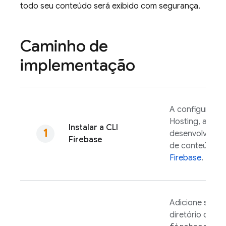
todo seu conteúdo será exibido com segurança.
Caminho de
implementação
A configuração
Hosting
, a exe
Instalar a CLI
desenvolviment
Firebase
de conteúdo sã
Firebase
.
Adicione seus 
diretório de pr