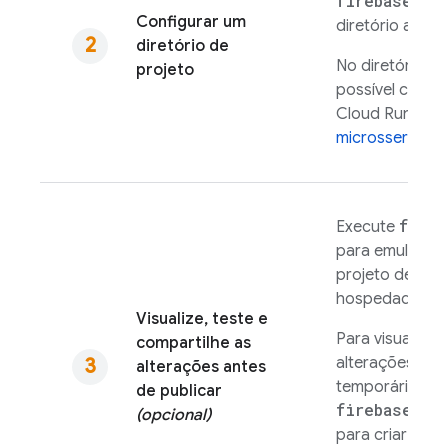
firebase in
Configurar um
diretório a um 
diretório de
No diretório do
projeto
possível confi
Cloud Run
par
microsserviços
fireb
Execute
para emular o
projeto de ba
hospedado loc
Visualize, teste e
Para visualizar
compartilhe as
alterações em 
alterações antes
temporário, ex
de publicar
firebase ho
(opcional)
para criar e im