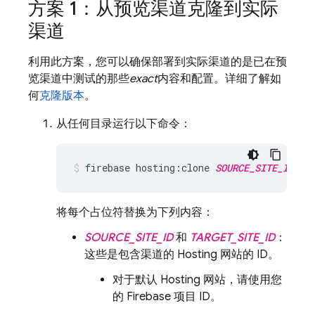
方案 1：从预览渠道克隆到实际
渠道
利用此方案，您可以确保部署到实际渠道的是已在预
览渠道中测试的那些
exact
内容和配置。详细了解如
何
克隆版本
。
从任何目录运行以下命令：
firebase hosting:clone 
SOURCE_SITE_ID
:
SO
将每个占位符替换为下列内容：
SOURCE_SITE_ID
和
TARGET_SITE_ID
：
这些是包含渠道的
Hosting
网站的 ID。
对于默认
Hosting
网站，请使用您
的 Firebase 项目 ID。