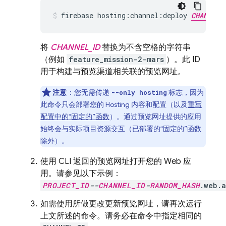
firebase hosting:channel:deploy 
CHANNEL_
将
CHANNEL_ID
替换为不含空格的字符串
（例如
feature_mission-2-mars
）。此 ID
用于构建与预览渠道相关联的预览网址。
注意
：您无需传递
标志，因为
--only hosting
此命令
只会部署您的
Hosting
内容和配置（以及
重写
配置中的“固定的”函数
）。通过预览网址提供的应用
始终会与
实际项目资源交互（已部署的“固定的”函数
除外）。
使用 CLI 返回的预览网址打开您的 Web 应
用。请参见以下示例：
PROJECT_ID
--
CHANNEL_ID
-
RANDOM_HASH
.web.
如需使用所做更改更新预览网址，请再次运行
上文所述的命令。请务必在命令中指定相同的