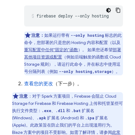
firebase deploy --only hosting
注意：
如果运行带有
标志的此
--only hosting
命令，您部署的只是您的
Hosting
内容和配置（以及
重写配置中任何“固定的”函数
）。 如果您还
希望
部署
其他项目资源或配置
（例如后端触发的函数或
Cloud
Storage
规则），请运行此命令，并在标志中使用逗
号分隔列表（例如
）。
--only hosting,storage
查看您的更改
（下一步）。
注意
：对于 Spark 方案项目，Firebase 会阻止
Cloud
Storage for Firebase
和
Firebase Hosting
上传和托管某些可
执行文件类型：
、
和
扩展名
.exe
.dll
.bat
(Windows)、
扩展名 (Android) 和
扩展名
.apk
.ipa
(Apple)。此政策旨在防止我们的平台上出现滥用行为。
Blaze 方案中的项目不受影响。如需了解详情，请参阅
此常