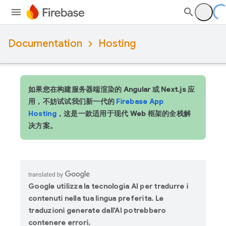
Documentation
Hosting
如果您在构建服务器端渲染的 Angular 或 Next.js 应
用，不妨试试我们新一代的
Firebase App
Hosting
，这是一款适用于现代 Web 框架的全栈解
决方案。
Google utilizza la tecnologia AI per tradurre i
contenuti nella tua lingua preferita. Le
traduzioni generate dall'AI potrebbero
contenere errori.