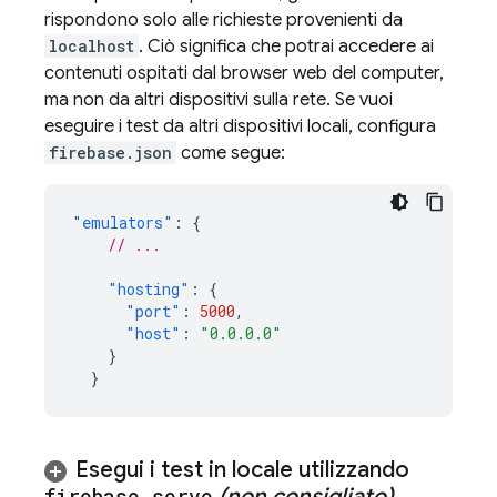
rispondono solo alle richieste provenienti da
localhost
. Ciò significa che potrai accedere ai
contenuti ospitati dal browser web del computer,
ma non da altri dispositivi sulla rete. Se vuoi
eseguire i test da altri dispositivi locali, configura
firebase.json
come segue:
"emulators"
:
{
// ...
"hosting"
:
{
"port"
:
5000
,
"host"
:
"0.0.0.0"
}
}
Esegui i test in locale utilizzando
firebase serve
(non consigliato)