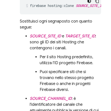
firebase hosting:clone 
SOURCE_SITE_ID
:
SO
Sostituisci ogni segnaposto con quanto
segue:
SOURCE_SITE_ID
e
TARGET_SITE_ID
:
sono gli ID dei siti
Hosting
che
contengono i canali.
Per il sito
Hosting
predefinito,
utilizza l'ID progetto Firebase.
Puoi specificare siti che si
trovano nello stesso progetto
Firebase o anche in progetti
Firebase diversi.
SOURCE_CHANNEL_ID
: è
l'identificatore del canale che
attualmente pubblica la versione di cui