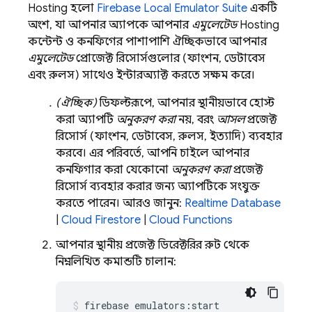
Hosting
হলো
Firebase Local Emulator Suite
একটি
অংশ, যা আপনার অ্যাপকে আপনার
এমুলেটেড
Hosting
কন্টেন্ট ও কনফিগের পাশাপাশি ঐচ্ছিকভাবে আপনার
এমুলেটেড
প্রোজেক্ট রিসোর্সগুলোর (ফাংশন, ডেটাবেস
এবং রুলস) সাথেও ইন্টারঅ্যাক্ট করতে সক্ষম করে।
(ঐচ্ছিক)
ডিফল্টরূপে, আপনার স্থানীয়ভাবে হোস্ট
করা অ্যাপটি
অনুকরণ করা
নয়, বরং
আসল
প্রজেক্ট
রিসোর্স (ফাংশন, ডেটাবেস, রুলস, ইত্যাদি) ব্যবহার
করবে। এর পরিবর্তে, আপনি চাইলে আপনার
কনফিগার করা যেকোনো
অনুকরণ করা
প্রজেক্ট
রিসোর্স ব্যবহার করার জন্য অ্যাপটিকে সংযুক্ত
করতে পারেন। আরও জানুন:
Realtime Database
|
Cloud Firestore
|
Cloud Functions
আপনার স্থানীয় প্রজেক্ট ডিরেক্টরির রুট থেকে
নিম্নলিখিত কমান্ডটি চালান:
firebase emulators:start