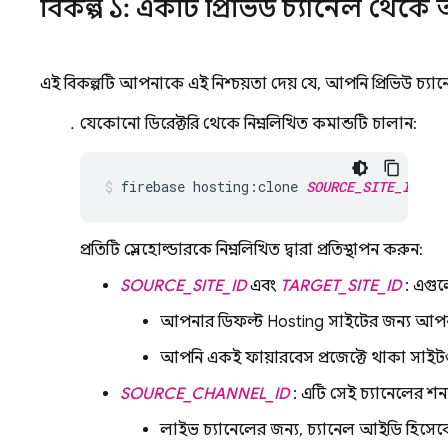
বিকল্প ১: একটি প্রিভিউ চ্যানেল থেক
এই বিকল্পটি আপনাকে এই নিশ্চয়তা দেয় যে, আপনি প্রিভিউ চ্যা
যেকোনো ডিরেক্টরি থেকে নিম্নলিখিত কমান্ডটি চালান:
firebase hosting:clone 
SOURCE_SITE_ID
:
SO
প্রতিটি প্লেসহোল্ডারকে নিম্নলিখিত দ্বারা প্রতিস্থাপন করুন:
SOURCE_SITE_ID
এবং
TARGET_SITE_ID
: এগু
আপনার ডিফল্ট
Hosting
সাইটের জন্য আপনা
আপনি একই ফায়ারবেস প্রজেক্টে থাকা সাইটগুল
SOURCE_CHANNEL_ID
: এটি সেই চ্যানেলের শ
লাইভ চ্যানেলের জন্য, চ্যানেল আইডি হিসেব