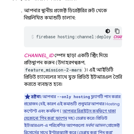
আপনার স্থানীয় প্রজেক্ট ডিরেক্টরির রুট থেকে
নিম্নলিখিত কমান্ডটি চালান:
firebase hosting:channel:deploy 
CHANNEL_
CHANNEL_ID
স্পেস ছাড়া একটি স্ট্রিং দিয়ে
প্রতিস্থাপন করুন (উদাহরণস্বরূপ,
feature_mission-2-mars
)। এই আইডিটি
প্রিভিউ চ্যানেলের সাথে যুক্ত প্রিভিউ ইউআরএল তৈরি
করতে ব্যবহৃত হবে।
দ্রষ্টব্য:
আপনার
ফ্ল্যাগটি পাস করার
--only hosting
প্রয়োজন নেই, কারণ এই কমান্ডটি
শুধুমাত্র
আপনার
Hosting
কন্টেন্ট এবং কনফিগ (
আপনার রিরাইটস কনফিগে থাকা
যেকোনো 'পিন করা' ফাংশন
সহ) ডেপ্লয় করে। প্রিভিউ
ইউআরএল-এ পরিবেশিত অ্যাপগুলো
সর্বদা
আসল
প্রোজেক্ট
রিসোর্সের সাথে ইন্টারঅ্যাক্ট করে (ডেপ্লয় করা 'পিন করা'