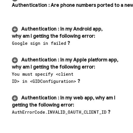
Authentication
:
Are phone numbers ported to a new 
Authentication
:
In my Android app
,
why am I getting the following error:
Google sign in failed
?
Authentication
:
In my Apple platform app
,
why am I getting the following error:
You must specify <client
ID> in <GIDConfiguration>
?
Authentication
:
In my web app
,
why am I
getting the following error:
Auth
Error
Code
.
INVALID
_
OAUTH
_
CLIENT
_
ID
?