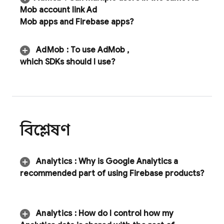
Mob
account link
Ad
Mob
apps and Firebase apps?
Ad
Mob
:
To use
Ad
Mob
,
which SDKs should I use?
বিশ্লেষণ
Analytics
:
Why is Google Analytics a
recommended part of using Firebase products?
Analytics
:
How do I control how my