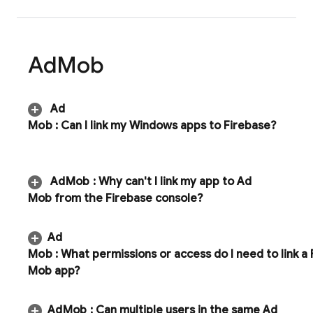
Ad
Mob
Ad
Mob
:
Can I link my Windows apps to Firebase?
Ad
Mob
:
Why can't I link my app to
Ad
Mob
from the
Firebase
console?
Ad
Mob
:
What permissions or access do I need to link a
Mob
app?
Ad
Mob
:
Can multiple users in the same
Ad