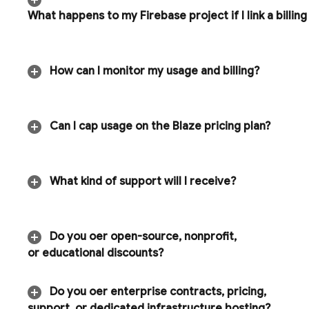
What happens to my Firebase project if I link a billin
How can I monitor my usage and billing?
Can I cap usage on the Blaze pricing plan?
What kind of support will I receive?
Do you offer open-source
,
nonprofit
,
or educational discounts?
Do you offer enterprise contracts
,
pricing
,
support
,
or dedicated infrastructure hosting?