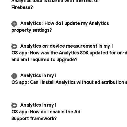
Analytics
data is shared with the rest of
Firebase?
Analytics
:
How do I update my Analytics
property settings?
Analytics
on-device measurement in my i
OS app:
How was the Analytics SDK updated for on-
and am I required to upgrade?
Analytics
in my i
OS app:
Can I install
Analytics
without ad attribution 
Analytics
in my i
OS app:
How do I enable the Ad
Support framework?