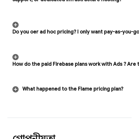
Do you offer ad hoc pricing? I only want pay-as-you-g
How do the paid Firebase plans work with
Ads
? Are 
What happened to the Flame pricing plan?
গোপনীয়তা