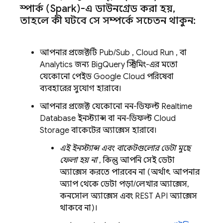
স্পার্ক (Spark)-এ ডাউনগ্রেড করা হয়
,
তাহলে কী ঘটবে সে সম্পর্কে সচেতন থাকুন:
আপনার প্রজেক্টটি
Pub/Sub
,
Cloud Run
, বা
Analytics
জন্য
BigQuery
স্ট্রিমিং-এর মতো
যেকোনো পেইড
Google Cloud
পরিষেবা
ব্যবহারের সুযোগ হারাবে।
আপনার প্রজেক্ট যেকোনো নন-ডিফল্ট
Realtime
Database
ইনস্ট্যান্স বা নন-ডিফল্ট
Cloud
Storage
বাকেটের অ্যাক্সেস হারাবে।
এই ইনস্ট্যান্স এবং বাকেটগুলোর ডেটা মুছে
ফেলা হয় না
, কিন্তু আপনি সেই ডেটা
অ্যাক্সেস করতে পারবেন না (অর্থাৎ আপনার
অ্যাপ থেকে ডেটা পড়া/লেখার অ্যাক্সেস,
কনসোল অ্যাক্সেস এবং REST API অ্যাক্সেস
থাকবে না)।