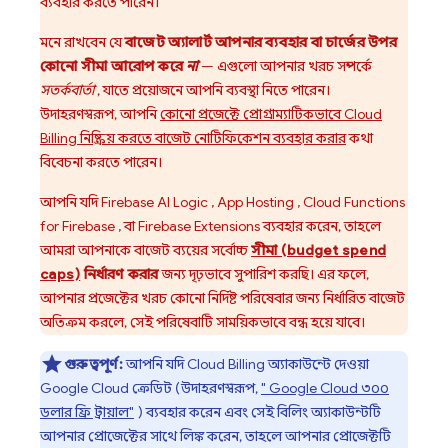
ব্যবহার করতে পারেন।
মনে রাখবেন যে
বাজেট অ্যালার্ট আপনার ব্যবহার বা চার্জের উপর
কোনো সীমা আরোপ করে
না
— এগুলো আপনার খরচ সম্পর্কে
সতর্কবার্তা
, যাতে প্রয়োজনে আপনি ব্যবস্থা নিতে পারেন।
উদাহরণস্বরূপ, আপনি
কোনো প্রজেক্টে প্রোগ্রাম্যাটিকভাবে
Cloud
Billing
নিষ্ক্রিয় করতে বাজেট নোটিফিকেশন ব্যবহার করার
কথা
বিবেচনা করতে পারেন।
আপনি যদি
Firebase AI Logic
,
App Hosting
,
Cloud Functions
for Firebase
, বা
Firebase Extensions
ব্যবহার করেন, তাহলে
আমরা আপনাকে বাজেট ব্যয়ের সর্বোচ্চ
সীমা (budget spend
caps)
নির্ধারণ করার
জন্য দৃঢ়ভাবে সুপারিশ করছি। এর ফলে,
আপনার প্রজেক্টের খরচ কোনো নির্দিষ্ট পরিষেবার জন্য নির্ধারিত বাজেট
অতিক্রম করলে, সেই পরিষেবাটি সাময়িকভাবে বন্ধ হয়ে যাবে।
গুরুত্বপূর্ণ:
আপনি যদি
Cloud Billing
অ্যাকাউন্টে দেওয়া
Google Cloud
ক্রেডিট (উদাহরণস্বরূপ,
"
Google Cloud
৩০০
ডলার ফ্রি ট্রায়াল"
) ব্যবহার করেন এবং সেই বিলিং অ্যাকাউন্টটি
আপনার প্রোজেক্টের সাথে লিঙ্ক করেন, তাহলে আপনার প্রোজেক্টটি