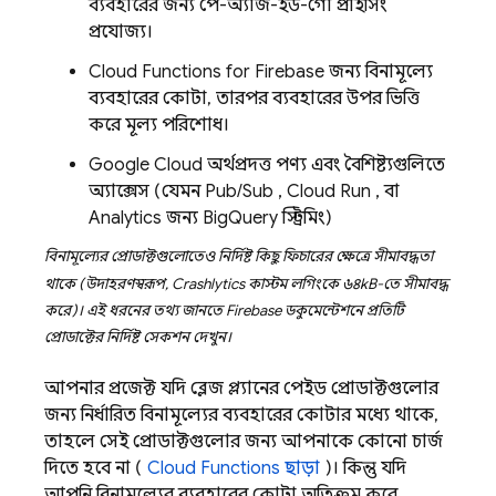
ব্যবহারের জন্য পে-অ্যাজ-ইউ-গো প্রাইসিং
প্রযোজ্য।
Cloud Functions for Firebase
জন্য বিনামূল্যে
ব্যবহারের কোটা, তারপর ব্যবহারের উপর ভিত্তি
করে মূল্য পরিশোধ।
Google Cloud
অর্থপ্রদত্ত পণ্য এবং বৈশিষ্ট্যগুলিতে
অ্যাক্সেস (যেমন
Pub/Sub
,
Cloud Run
, বা
Analytics
জন্য
BigQuery
স্ট্রিমিং)
বিনামূল্যের প্রোডাক্টগুলোতেও নির্দিষ্ট কিছু ফিচারের ক্ষেত্রে সীমাবদ্ধতা
থাকে (উদাহরণস্বরূপ,
Crashlytics
কাস্টম লগিংকে ৬৪kB-তে সীমাবদ্ধ
করে)। এই ধরনের তথ্য জানতে Firebase ডকুমেন্টেশনে প্রতিটি
প্রোডাক্টের নির্দিষ্ট সেকশন দেখুন।
আপনার প্রজেক্ট যদি ব্লেজ প্ল্যানের পেইড প্রোডাক্টগুলোর
জন্য নির্ধারিত বিনামূল্যের ব্যবহারের কোটার মধ্যে থাকে,
তাহলে সেই প্রোডাক্টগুলোর জন্য আপনাকে কোনো চার্জ
দিতে হবে না (
Cloud Functions
ছাড়া
)। কিন্তু যদি
আপনি বিনামূল্যের ব্যবহারের কোটা অতিক্রম করে