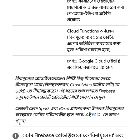
পেইড ফায়ারবেস প্রোডাক্টের
যেকোনো অতিরিক্ত ব্যবহারের জন্য
পে-অ্যাজ-ইউ-গো প্রাইসিং
প্রযোজ্য।
Cloud Functions
অ্যাক্সেস
(বিনামূল্যে ব্যবহারের কোটা,
এরপর অতিরিক্ত ব্যবহারের জন্য
মূল্য পরিশোধ করতে হবে)
পেইড
Google Cloud
প্রোডাক্ট
এবং ফিচারগুলিতে অ্যাক্সেস
বিনামূল্যের প্রোডাক্টগুলোতেও নির্দিষ্ট কিছু ফিচারের ক্ষেত্রে
সীমাবদ্ধতা থাকে (উদাহরণস্বরূপ,
Crashlytics
কাস্টম লগিংকে
৬৪kB-তে সীমাবদ্ধ করে)। এই ধরনের তথ্য জানতে Firebase
ডকুমেন্টেশনে প্রতিটি প্রোডাক্টের নির্দিষ্ট সেকশন দেখুন।
প্রোডাক্ট ভেদে Spark এবং Blaze প্ল্যানের জন্য উপলব্ধ বিনামূল্যের
ব্যবহারের কোটার পরিমাণ ভিন্ন হতে পারে। এই
FAQ-
তে আরও
পড়ুন।
কোন Firebase প্রোডাক্টগুলোকে 'বিনামূল্যের' এবং