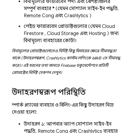
বিনামূল্যের ফায়ারবেস পণ্য এবং বৈশিষ্ট্যগুলির
সম্পূর্ণ ব্যবহার
*
(যেমন সোশ্যাল সাইন-ইন পদ্ধতি,
Remote Config
এবং
Crashlytics
)
পেইড ফায়ারবেস প্রোডাক্টগুলোর (যেমন
Cloud
Firestore
,
Cloud Storage
এবং
Hosting
) জন্য
বিনামূল্যে ব্যবহারের কোটা।
বিনামূল্যের প্রোডাক্টগুলোতেও নির্দিষ্ট কিছু ফিচারের ক্ষেত্রে সীমাবদ্ধতা
থাকে (উদাহরণস্বরূপ,
Crashlytics
কাস্টম লগিংকে ৬৪kB-তে সীমাবদ্ধ
করে)। এই ধরনের তথ্য জানতে Firebase ডকুমেন্টেশনে প্রতিটি
প্রোডাক্টের নির্দিষ্ট সেকশন দেখুন।
উদাহরণস্বরূপ পরিস্থিতি
স্পার্ক প্ল্যানের ব্যবহার ও বিলিং-এর কিছু উদাহরণ নিচে
দেওয়া হলো:
উদাহরণ ১: আপনার অ্যাপ সোশ্যাল সাইন-ইন
পদ্ধতি,
Remote Config
এবং
Crashlytics
ব্যবহার