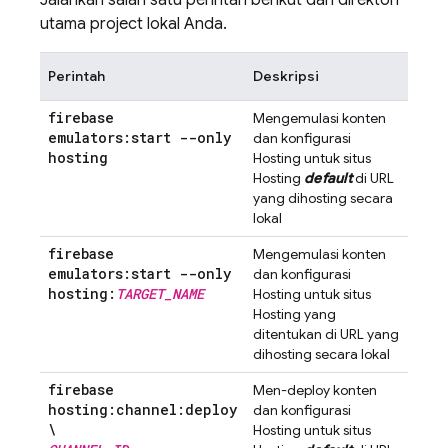
Jalankan salah satu perintah berikut dari direktori
utama project lokal Anda.
Perintah
Deskripsi
firebase
Mengemulasi konten
emulators:start --only
dan konfigurasi
hosting
Hosting
untuk situs
Hosting
default
di URL
yang dihosting secara
lokal
firebase
Mengemulasi konten
emulators:start --only
dan konfigurasi
hosting:
TARGET
_
NAME
Hosting
untuk situs
Hosting
yang
ditentukan di URL yang
dihosting secara lokal
firebase
Men-deploy konten
hosting:channel:deploy
dan konfigurasi
\
Hosting
untuk situs