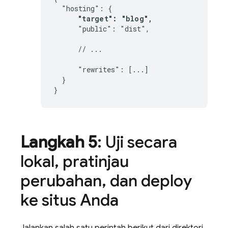
  "hosting": {

"target": "blog",
      "public": "dist",

      // ...

      "rewrites": [...]

  }

}
Langkah 5
: Uji secara
lokal
,
pratinjau
perubahan
,
dan deploy
ke situs Anda