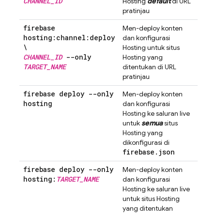
CHANNEL
_
ID
Hosting
default
di URL
pratinjau
firebase
Men-deploy konten
hosting:channel:deploy
dan konfigurasi
\
Hosting
untuk situs
CHANNEL
_
ID
--only
Hosting
yang
TARGET
_
NAME
ditentukan di URL
pratinjau
firebase deploy --only
Men-deploy konten
hosting
dan konfigurasi
Hosting
ke saluran live
untuk
semua
situs
Hosting
yang
dikonfigurasi di
firebase
.
json
firebase deploy --only
Men-deploy konten
hosting:
TARGET
_
NAME
dan konfigurasi
Hosting
ke saluran live
untuk situs
Hosting
yang ditentukan