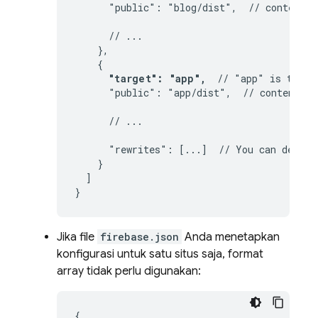
      "public": "blog/dist",  // contents 
      // ...

    },

    {

"target": "app",
  // "app" is the a
      "public": "app/dist",  // contents o
      // ...

      "rewrites": [...]  // You can define
    }

  ]

}
Jika file
firebase.json
Anda menetapkan
konfigurasi untuk satu situs saja, format
array tidak perlu digunakan:
{
