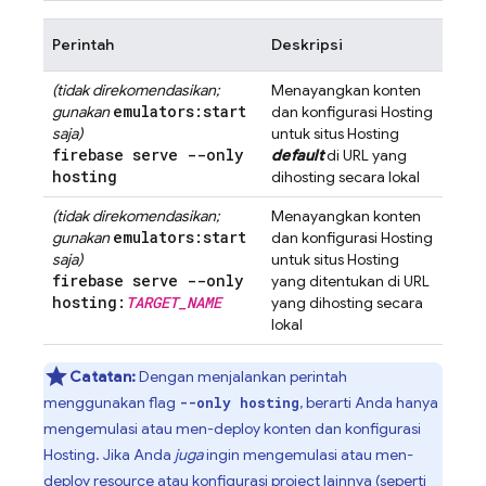
Perintah
Deskripsi
(tidak direkomendasikan;
Menayangkan konten
emulators:start
gunakan
dan konfigurasi
Hosting
saja)
untuk situs
Hosting
firebase serve --only
default
di URL yang
hosting
dihosting secara lokal
(tidak direkomendasikan;
Menayangkan konten
emulators:start
gunakan
dan konfigurasi
Hosting
saja)
untuk situs
Hosting
firebase serve --only
yang ditentukan di URL
hosting:
TARGET
_
NAME
yang dihosting secara
lokal
Catatan:
Dengan menjalankan perintah
menggunakan flag
, berarti Anda hanya
--only hosting
mengemulasi atau men-deploy konten dan konfigurasi
Hosting
. Jika Anda
juga
ingin mengemulasi atau men-
deploy
resource atau konfigurasi project lainnya
(seperti