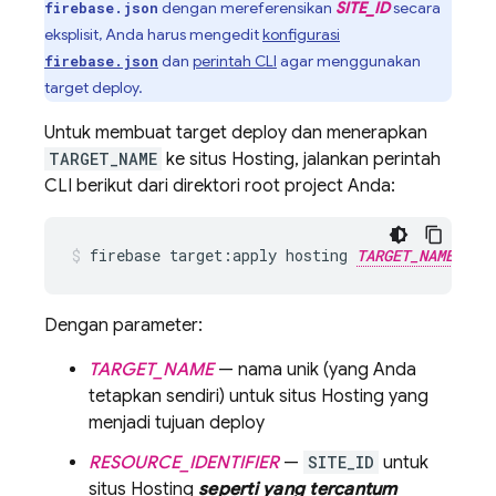
dengan mereferensikan
SITE_ID
secara
firebase.json
eksplisit, Anda harus mengedit
konfigurasi
dan
perintah CLI
agar menggunakan
firebase.json
target deploy.
Untuk membuat target deploy dan menerapkan
TARGET_NAME
ke situs
Hosting
, jalankan perintah
CLI berikut dari direktori root project Anda:
firebase target:apply hosting 
TARGET_NAME
R
Dengan parameter:
TARGET_NAME
— nama unik (yang Anda
tetapkan sendiri) untuk situs
Hosting
yang
menjadi tujuan deploy
RESOURCE_IDENTIFIER
—
SITE_ID
untuk
situs
Hosting
seperti yang tercantum