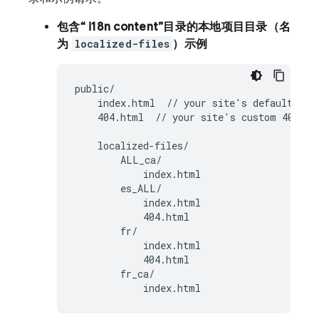
包含“ i18n content”目录的本地项目目录（名
为
localized-files
）示例
public/

    index.html  // your site's default home
    404.html  // your site's custom 404 pag
    localized-files/

        ALL_ca/

            index.html

        es_ALL/

            index.html

            404.html

        fr/

            index.html

            404.html

        fr_ca/

            index.html