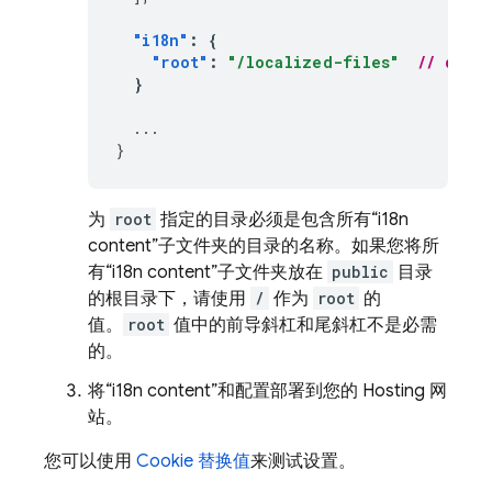
"i18n"
:
{
"root"
:
"/localized-files"
// dire
}
...
}
为
root
指定的目录必须是包含所有“i18n
content”子文件夹的目录的名称。如果您将所
有“i18n content”子文件夹放在
public
目录
的根目录下，请使用
/
作为
root
的
值。
root
值中的前导斜杠和尾斜杠不是必需
的。
将“i18n content”和配置部署到您的
Hosting
网
站。
您可以使用
Cookie 替换值
来测试设置。