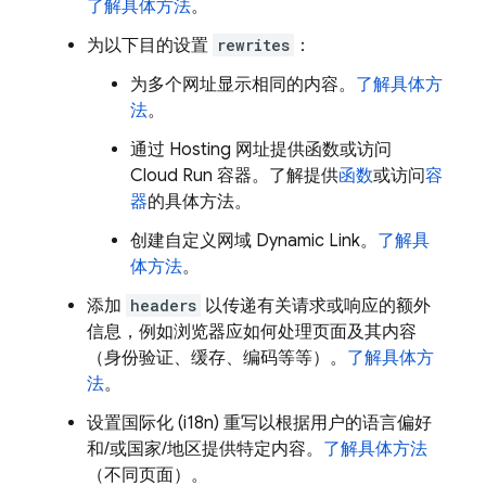
了解具体方法
。
为以下目的设置
rewrites
：
为多个网址显示相同的内容。
了解具体方
法
。
通过
Hosting
网址提供函数或访问
Cloud Run
容器。了解提供
函数
或访问
容
器
的具体方法。
创建自定义网域
Dynamic Link
。
了解具
体方法
。
添加
headers
以传递有关请求或响应的额外
信息，例如浏览器应如何处理页面及其内容
（身份验证、缓存、编码等等）。
了解具体方
法
。
设置国际化 (i18n) 重写以根据用户的语言偏好
和/或国家/地区提供特定内容。
了解具体方法
（不同页面）。