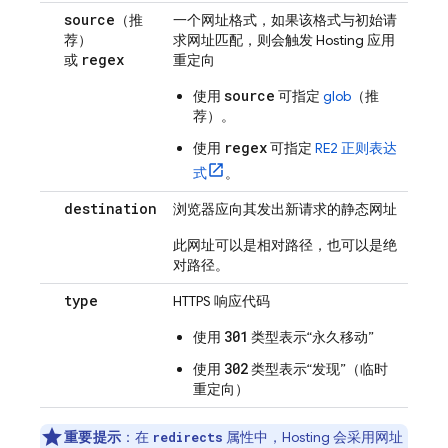
source
（推
一个网址格式，如果该格式与初始请
荐）
求网址匹配，则会触发
Hosting
应用
regex
或
重定向
source
使用
可指定
glob
（推
荐）
。
regex
使用
可指定
RE2 正则表达
式
。
destination
浏览器应向其发出新请求的静态网址
此网址可以是相对路径，也可以是绝
对路径。
type
HTTPS 响应代码
301
使用
类型表示“永久移动”
302
使用
类型表示“发现”（临时
重定向）
重要提示
：在
属性中，
Hosting
会采用网址
redirects