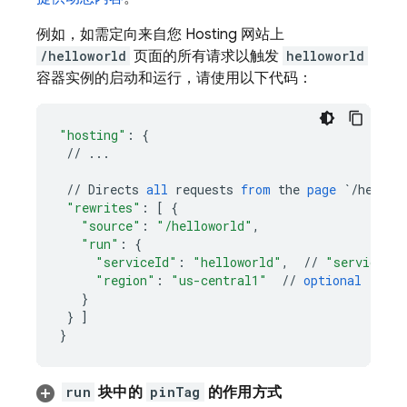
例如，如需定向来自您
Hosting
网站上
/helloworld
页面的所有请求以触发
helloworld
容器实例的启动和运行，请使用以下代码：
"hosting"
:
{
//
...
//
Directs
all
requests
from
the
page
`/hellow
"rewrites"
:
[
{
"source"
:
"/helloworld"
,
"run"
:
{
"serviceId"
:
"helloworld"
,
//
"service n
"region"
:
"us-central1"
//
optional
(
if
o
}
}
]
}
run
块中的
pinTag
的作用方式