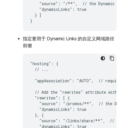
    "source": "/**",  // the 
Dynamic Link
    "dynamicLinks": true

  } ]

}
指定要用于
Dynamic Links
的自定义网域路径
前缀
"hosting": {

  // ...

  "appAssociation": "AUTO",  // required f
  // Add the "rewrites" attribute within "h
  "rewrites": [ {

    "source": "/promos/**",  // the 
Dynam
    "dynamicLinks": true

  }, {

    "source": "/links/share/**",  // the 
    "dynamicLinks": true
