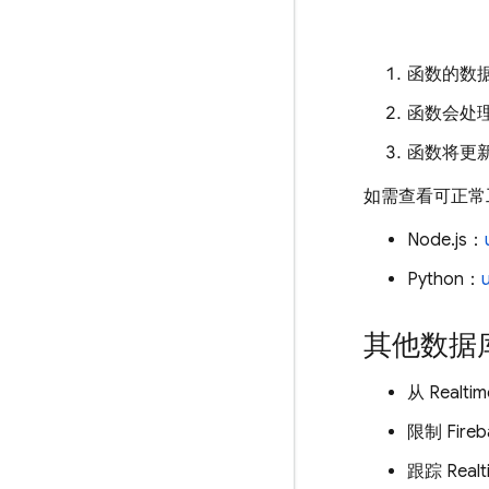
函数的数
函数会处
函数将更
如需查看可正常工
Node.js：
Python：
其他数据
从
Realti
限制 Fir
跟踪
Real