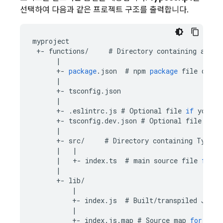
선택하여 다음과 같은 프로젝트 구조를 출력합니다.
myproject
+-
functions
/
#
Directory
containing
all
y
|
+-
package
.
json
#
npm
package
file
descr
|
+-
tsconfig
.
json
|
+-
.
eslintrc
.
js
#
Optional
file
if
you
en
+-
tsconfig
.
dev
.
json
#
Optional
file
that
|
+-
src
/
#
Directory
containing
TypeSc
|
|
|
+-
index
.
ts
#
main
source
file
for
y
|
+-
lib
/
|
+-
index
.
js
#
Built
/
transpiled
JavaS
|
+-
index
.
js
.
map
#
Source
map
for
debu