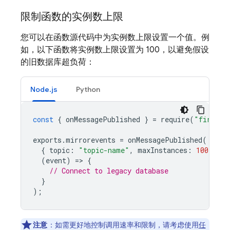
限制函数的实例数上限
您可以在函数源代码中为实例数上限设置一个值。例
如，以下函数将实例数上限设置为 100，以避免假设
的旧数据库超负荷：
Node.js
Python
const
{
onMessagePublished
}
=
require
(
"firebas
exports
.
mirrorevents
=
onMessagePublished
(
{
topic
:
"topic-name"
,
maxInstances
:
100
},
(
event
)
=
>
{
// Connect to legacy database
}
);
注意
：如需更好地控制调用速率和限制，请考虑使用
任