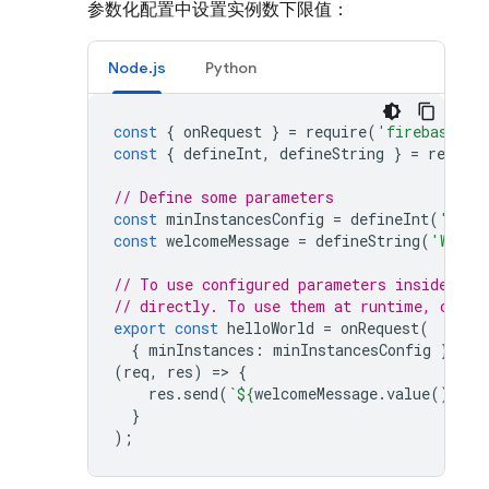
参数化配置中设置实例数下限值：
Node.js
Python
const
{
onRequest
}
=
require
(
'firebase-fu
const
{
defineInt
,
defineString
}
=
require
// Define some parameters
const
minInstancesConfig
=
defineInt
(
'HELL
const
welcomeMessage
=
defineString
(
'WELCO
// To use configured parameters inside the
// directly. To use them at runtime, call 
export
const
helloWorld
=
onRequest
(
{
minInstances
:
minInstancesConfig
},
(
req
,
res
)
=
>
{
res
.
send
(
`
${
welcomeMessage
.
value
()
}
! I
}
);