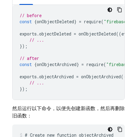
// before
const
{
onObjectDeleted
}
=
require
(
"firebase-fun
exports
.
objectDeleted
=
onObjectDeleted
((
event
)
// ...
});
// after
const
{
onObjectArchived
}
=
require
(
"firebase-fu
exports
.
objectArchived
=
onObjectArchived
((
even
// ...
});
然后运行以下命令，以便先创建新函数，然后再删除
旧函数：
# Create new function objectArchived
