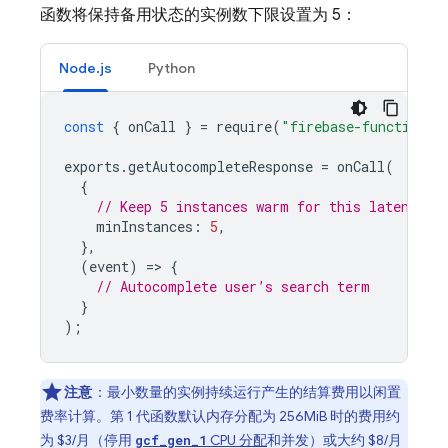
函数将保持备用状态的实例数下限设置为 5：
Node.js
Python
const
{
onCall
}
=
require
(
"firebase-functions/
exports
.
getAutocompleteResponse
=
onCall
(
{
// Keep 5 instances warm for this latency-c
minInstances
:
5
,
},
(
event
)
=
>
{
// Autocomplete user’s search term
}
);
注意
：最小数量的实例持续运行产生的结算费用以闲置
费率计算。第 1 代函数默认内存分配为 256MiB 时的费用约
为 $3/月（停用
CPU 分配
和并发）或大约 $8/月
gcf_gen_1