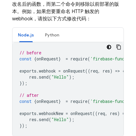
改名后的函数，而第二个命令则移除以前部署的版
本。例如，如果您要重命名 HTTP 触发的
webhook，请按以下方式修改代码：
Node.js
Python
// before
const
{
onRequest
}
=
require
(
'firebase-function
exports
.
webhook
=
onRequest
((
req
,
res
)
=
>
{
res
.
send
(
"Hello"
);
});
// after
const
{
onRequest
}
=
require
(
'firebase-function
exports
.
webhookNew
=
onRequest
((
req
,
res
)
=
>
{
res
.
send
(
"Hello"
);
});