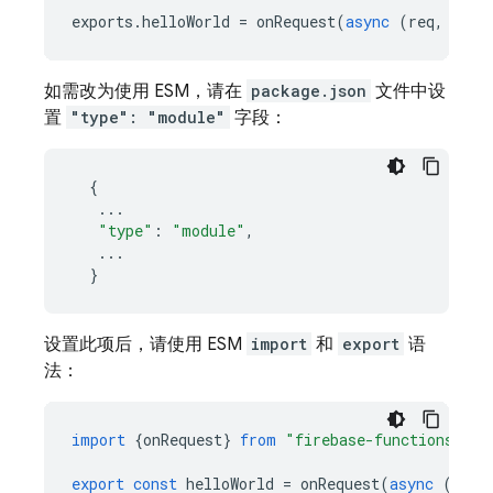
exports
.
helloWorld
=
onRequest
(
async
(
req
,
res
)
如需改为使用 ESM，请在
package.json
文件中设
置
"type": "module"
字段：
{
...
"type"
:
"module"
,
...
}
设置此项后，请使用 ESM
import
和
export
语
法：
import
{
onRequest
}
from
"firebase-functions/htt
export
const
helloWorld
=
onRequest
(
async
(
req
,