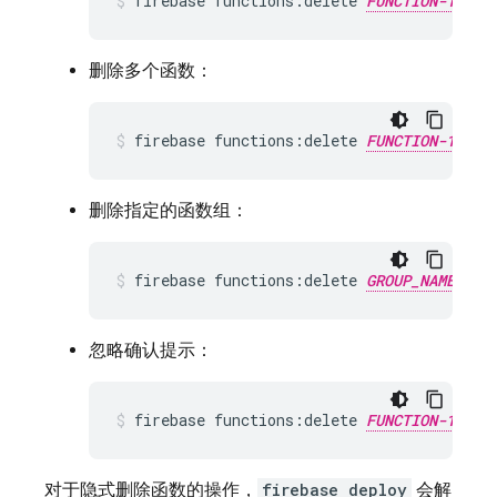
firebase functions:delete 
FUNCTION-1_NAM
删除多个函数：
firebase functions:delete 
FUNCTION-1_NAM
删除指定的函数组：
firebase functions:delete 
GROUP_NAME
忽略确认提示：
firebase functions:delete 
FUNCTION-1_NAM
对于隐式删除函数的操作，
firebase deploy
会解