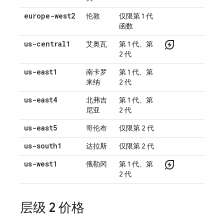
europe-west2
伦敦
仅限第 1 代
函数
energy_savings_leaf
us-central1
艾奥瓦
第 1 代、第
2 代
us-east1
南卡罗
第 1 代、第
来纳
2 代
us-east4
北弗吉
第 1 代、第
尼亚
2 代
us-east5
哥伦布
仅限第 2 代
us-south1
达拉斯
仅限第 2 代
energy_savings_leaf
us-west1
俄勒冈
第 1 代、第
2 代
层级 2 价格