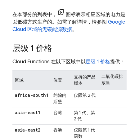
energy_savings_leaf
在本部分的列表中，
图标表示相应区域的电力是
以低碳方式生产的。如需了解详情，请参阅
Google
Cloud 区域的无碳能源数据
。
层级 1 价格
Cloud Functions
在以下区域中以
层级 1 价格
提供：
二氧化碳排
支持的产品
区域
位置
放量
版本
africa-south1
约翰内
仅限第 2 代
斯堡
asia-east1
台湾
第 1 代、第
2 代
asia-east2
香港
仅限第 1 代
函数