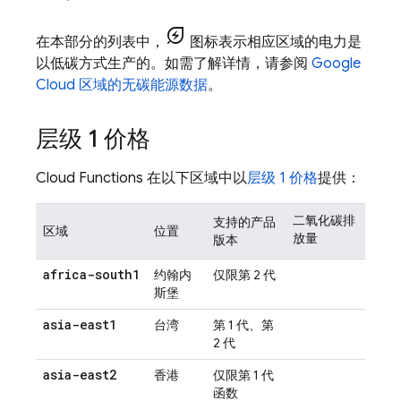
energy_savings_leaf
在本部分的列表中，
图标表示相应区域的电力是
以低碳方式生产的。如需了解详情，请参阅
Google
Cloud 区域的无碳能源数据
。
层级 1 价格
Cloud Functions
在以下区域中以
层级 1 价格
提供：
二氧化碳排
支持的产品
区域
位置
放量
版本
africa-south1
约翰内
仅限第 2 代
斯堡
asia-east1
台湾
第 1 代、第
2 代
asia-east2
香港
仅限第 1 代
函数