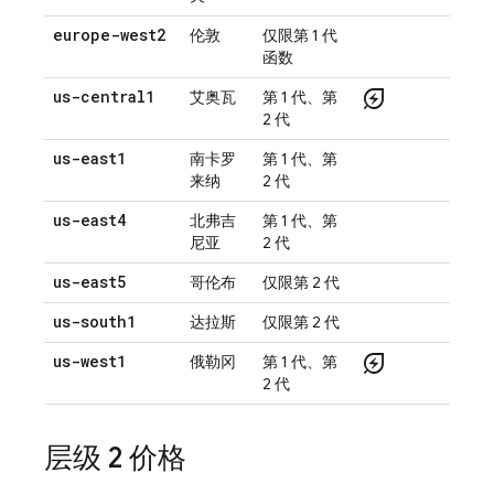
europe-west2
伦敦
仅限第 1 代
函数
energy_savings_leaf
us-central1
艾奥瓦
第 1 代、第
2 代
us-east1
南卡罗
第 1 代、第
来纳
2 代
us-east4
北弗吉
第 1 代、第
尼亚
2 代
us-east5
哥伦布
仅限第 2 代
us-south1
达拉斯
仅限第 2 代
energy_savings_leaf
us-west1
俄勒冈
第 1 代、第
2 代
层级 2 价格