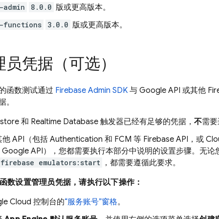
-admin
8.0.0
版或更高版本。
-functions
3.0.0
版或更高版本。
理员凭据（可选）
的函数测试通过
Firebase Admin SDK
与 Google API 或其他 F
据。
estore
和
Realtime Database
触发器已经有足够的凭据，
不
需要
他 API（包括
Authentication
和
FCM
等 Firebase API，或 Clou
h 等 Google API），您都需要执行本部分中说明的设置步骤。无
firebase emulators:start
，都需要遵循此要求。
函数设置管理员凭据，请执行以下操作：
le Cloud
控制台的
“服务账号”窗格
。