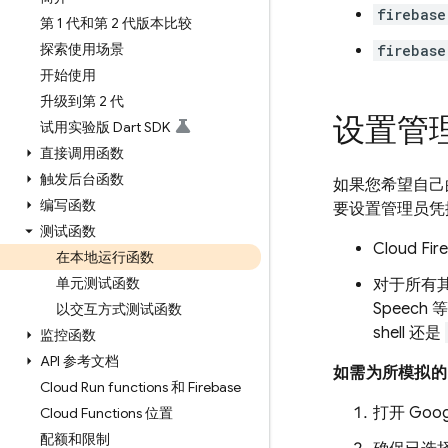
firebase
第 1 代和第 2 代版本比较
探索使用场景
firebase
开始使用
升级到第 2 代
设置管
试用实验版 Dart SDK
直接调用函数
触发后台函数
如果您希望自己
编写函数
要设置管理员凭
测试函数
Cloud Fir
在本地运行函数
单元测试函数
对于所有其
Speec
以交互方式测试函数
shell 还是
监控函数
API 参考文档
如需为所模拟的
Cloud Run functions 和 Firebase
打开
Goog
Cloud Functions 位置
配额和限制