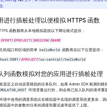
文件，将
Cloud Functions
模拟器列入白名单，以便在 loc
ty_config.xml
文档
。
进行插桩处理以便模拟 HTTPS 函数
TTPS 函数都将从本地模拟器按以下网址格式提供：
:
$PORT
/
$PROJECT
/
$REGION
/
$NAME
主机端口和区域的简单
helloWorld
函数将在以下位置提供：
lhost:5001/
$PROJECT
/us-central1/helloWorld
队列函数模拟对您的应用进行插桩处理
器定义自动设置模拟的任务队列，如果 Admin SDK 检测到模
EMULATOR_HOST
环境变量运行的，则会将已加入队列的请求重
环境中使用的调度系统比在模拟器中实现的调度系统更复杂，因
模拟器中的参数对任务的调度和重试速率提供了上限。