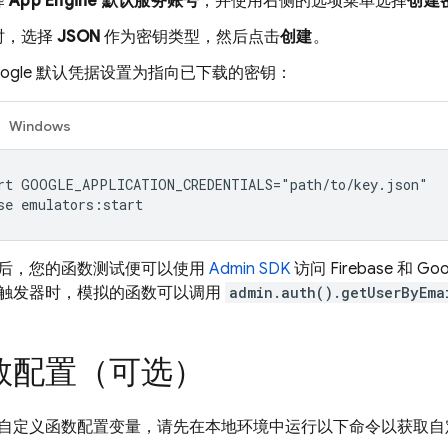
择
App Engine
默认服务账号
，并使用右侧的选项菜单选择
创建
时，选择
JSON
作为密钥类型，然后点击
创建
。
oogle 默认凭据设置为指向已下载的密钥：
Windows
rt GOOGLE_APPLICATION_CREDENTIALS="path/to/key.json"

后，您的函数测试便可以使用
Admin SDK
访问 Firebase 和 G
触发器时，模拟的函数可以调用
admin.auth().getUserByEma
数配置（可选）
自定义函数配置变量，请先在本地环境中运行以下命令以获取